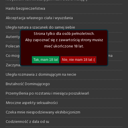
Hasło bezpieczeństwa
Akceptacja własnego ciała i wyuzdania
Uległa natura a szacunek do samej siebie
Strona tylko dla osób pełnoletnich.
Autentyczna opowieść pewnej mężatki
Aby zapoznać się z zawartością strony musisz
mieć ukończone 18 lat.
Polecane klimatyczne książki
Co mogę dać uległej a czego ode mnie na pewno nie otrzyma
Zaczynam szukać od nowa
Uległa rozmawia z dominującym na necie
Brutalność Dominującego
Przemyślenia po rozstaniu i miesiącu poszukiwań
Mroczne aspekty seksualności
Czeka mnie niespodziewany ekshibicjonizm
Codzienność z dala od su