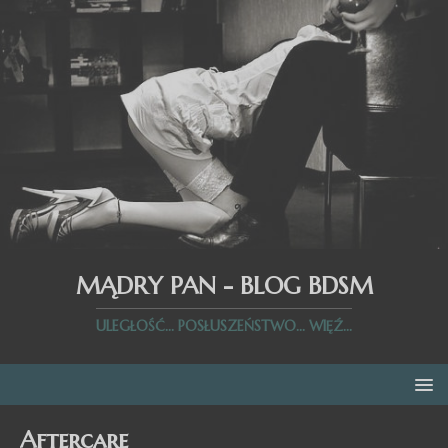
MĄDRY PAN - BLOG BDSM
ULEGŁOŚĆ... POSŁUSZEŃSTWO... WIĘŹ...
Aftercare