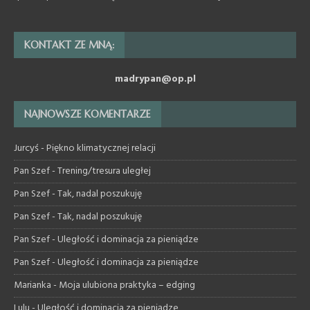
KONTAKT ZE MNĄ:
madrypan@op.pl
NAJNOWSZE KOMENTARZE
Jurcyś
-
Piękno klimatycznej relacji
Pan Szef
-
Trening/tresura uległej
Pan Szef
-
Tak, nadal poszukuję
Pan Szef
-
Tak, nadal poszukuję
Pan Szef
-
Uległość i dominacja za pieniądze
Pan Szef
-
Uległość i dominacja za pieniądze
Marianka
-
Moja ulubiona praktyka – edging
Lulu
-
Uległość i dominacja za pieniądze