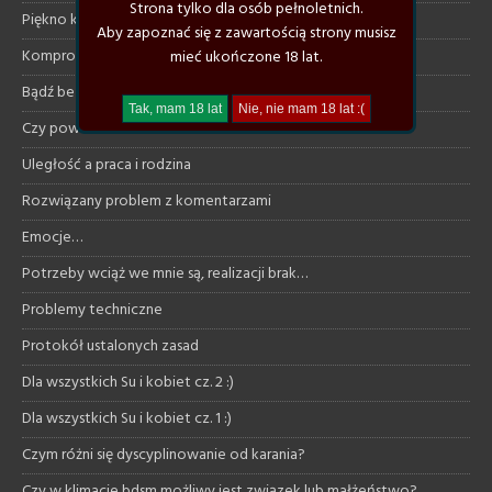
Strona tylko dla osób pełnoletnich.
Piękno klimatycznej relacji
Aby zapoznać się z zawartością strony musisz
Kompromisy w relacji klimatycznej
mieć ukończone 18 lat.
Bądź bezpieczna/y w sieci
Czy powinnam…?
Uległość a praca i rodzina
Rozwiązany problem z komentarzami
Emocje…
Potrzeby wciąż we mnie są, realizacji brak…
Problemy techniczne
Protokół ustalonych zasad
Dla wszystkich Su i kobiet cz. 2 :)
Dla wszystkich Su i kobiet cz. 1 :)
Czym różni się dyscyplinowanie od karania?
Czy w klimacie bdsm możliwy jest związek lub małżeństwo?