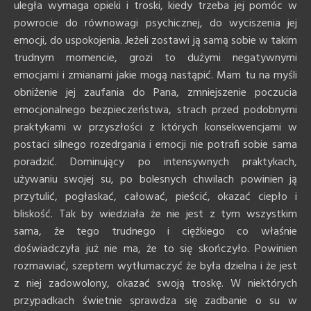
uległa wymaga opieki i troski, kiedy trzeba jej pomóc w
powrocie do równowagi psychicznej, do wyciszenia jej
emocji, do uspokojenia. Jeżeli zostawi ją samą sobie w takim
trudnym momencie, grozi to dużymi negatywnymi
emocjami i zmianami jakie mogą nastąpić. Mam tu na myśli
obniżenie jej zaufania do Pana, zmniejszenie poczucia
emocjonalnego bezpieczeństwa, strach przed podobnymi
praktykami w przyszłości z których konsekwencjami w
postaci silnego rozedrgania i emocji nie potrafi sobie sama
poradzić. Dominujący po intensywnych praktykach,
używaniu swojej su, po bolesnych chwilach powinien ją
przytulić, pogłaskać, całować, pieścić, okazać ciepło i
bliskość. Tak by wiedziała że nie jest z tym wszystkim
sama, że tego trudnego i ciężkiego co właśnie
doświadczyła już nie ma, że to się skończyło. Powinien
rozmawiać, szeptem wytłumaczyć że była dzielna i że jest
z niej zadowolony, okazać swoją troskę. W niektórych
przypadkach świetnie sprawdza się zadbanie o su w