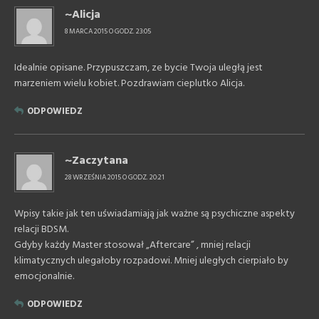
~Alicja
8 MARCA 2015 O GODZ. 23:05
Idealnie opisane. Przypuszczam, ze bycie Twoja uległą jest
marzeniem wielu kobiet. Pozdrawiam cieplutko Alicja.
ODPOWIEDZ
~Zaczytana
28 WRZEŚNIA 2015 O GODZ. 20:21
Wpisy takie jak ten uświadamiają jak ważne są psychiczne aspekty
relacji BDSM.
Gdyby każdy Master stosował „Aftercare” , mniej relacji
klimatycznych ulegałoby rozpadowi. Mniej uległych cierpiało by
emocjonalnie.
ODPOWIEDZ