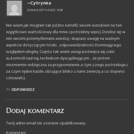
~Cytrynka
20 MAJA 2017 O GODZ. 15:08
Nie wiem jak mogłam tak późno natrafić swoim wzrokiem na ten
wyjątkowo wartościowy dla mnie..i potrzebny wpis:). Dzielisz się w
nim swoimi przemyśleniami..wiedzą i skupiasz uwagę na ważnym
aspekcie dotyczącym troski…odpowiedzialności Dominującego
względem uległej. Często tak wiele uwagi poświęca się..ciału
su..kontroli nad nią..technikom dyscyplinującym….że jestem
niezmiernie wdzięczna za przypomnienie..o tym..czego potrzebuje..i
za czym tęskni każde..obcujące blisko z nami zwierzę..a co dopiero
człowiek:).
ODPOWIEDZ
Dodaj komentarz
Twój adres email nie zostanie opublikowany.
Komentarz