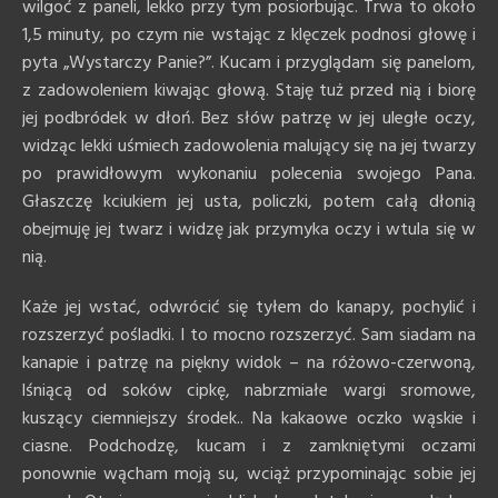
wilgoć z paneli, lekko przy tym posiorbując. Trwa to około
1,5 minuty, po czym nie wstając z klęczek podnosi głowę i
pyta „Wystarczy Panie?”. Kucam i przyglądam się panelom,
z zadowoleniem kiwając głową. Staję tuż przed nią i biorę
jej podbródek w dłoń. Bez słów patrzę w jej uległe oczy,
widząc lekki uśmiech zadowolenia malujący się na jej twarzy
po prawidłowym wykonaniu polecenia swojego Pana.
Głaszczę kciukiem jej usta, policzki, potem całą dłonią
obejmuję jej twarz i widzę jak przymyka oczy i wtula się w
nią.
Każe jej wstać, odwrócić się tyłem do kanapy, pochylić i
rozszerzyć pośladki. I to mocno rozszerzyć. Sam siadam na
kanapie i patrzę na piękny widok – na różowo-czerwoną,
lśniącą od soków cipkę, nabrzmiałe wargi sromowe,
kuszący ciemniejszy środek.. Na kakaowe oczko wąskie i
ciasne. Podchodzę, kucam i z zamkniętymi oczami
ponownie wącham moją su, wciąż przypominając sobie jej