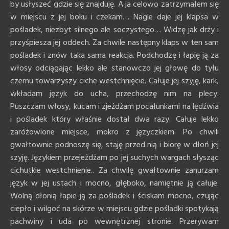
by usłyszeć gdzie się znajduję. A ja celowo zatrzymałem się
w miejscu z jej boku i czekam… Nagle daje jej klapsa w
pośladek, niezbyt silnego ale soczystego… Widzę jak drży i
przyśpiesza jej oddech. Za chwile następny klaps w ten sam
pośladek i znów taka sama reakcja. Podchodzę i łapię ją za
włosy odciągając lekko ale stanowczo jej głowę do tyłu
czemu towarzyszy ciche westchnięcie. Całuje jej szyję, kark,
wkładam język do ucha, przechodzę nim na plecy.
Puszczam włosy, kucam i zjeżdżam pocałunkami na lędźwia
i pośladek który właśnie dostał dwa razy. Całuje lekko
zaróżowione miejsce, mokro z języczkiem. Po chwili
gwałtownie podnoszę się, staję przed nią i biorę w dłoń jej
szyję. Językiem przejeżdżam po jej suchych wargach słysząc
cichutkie westchnienie.. Za chwilę gwałtownie zanurzam
język w jej ustach i mocno, głęboko, namiętnie ją całuje.
Wolną dłonią łapie ją za pośladek i ściskam mocno, czując
ciepło i wilgoć na skórze w miejscu gdzie pośladki spotykają
pachwiny i uda po wewnętrznej stronie. Przerywam