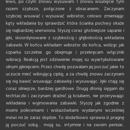
lewo, po czym znowu wysuwam. I znowu wsunięcie tym
razem szybsze, połączone z obracaniem. Zaczynam
szybciej wsuwać i wysuwać wibrator, celowo zmieniając
kąty wkładania by sprawdzić która ścianka pochwy okaże
się najbardziej unerwiona. Słyszę coraz głośniejsze sapanie i
jęki, skoordynowane z szybkością i głębokością wkładania
zabawki. W końcu wkładam wibrator do końca, widząc jak
szparka szczelnie go obejmuje i przekręcam włącznik
wibracji. Reakcją jest zdziwienie mojej su wyartykułowane
silnym jęknięciem. Przez chwilę pozwalam jej poczuć jakie to
uczucie mieć wibrującą cipkę, a za chwilę znowu zaczynam
się nią bawić wsuwając zabawkę i wysuwając. Jęki stają się
coraz silniejsze, bardziej gardłowe. Drugą dłonią sięgam do
łechtaczki i zaczynam drażnić ją kciukiem, nie przerywając
wkładania i wyjmowania zabawki. Słyszę jak zgodnie z
moimi poleceniami i wskazówkami wydanymi wcześniej
mówi mi że zaraz dojdzie. To dodatkowo sprawia iż pragnę
ją poczuć sobą… moją su.. intymnie i na swoim penisie..