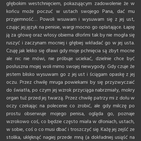
głębokim westchnięciem, pokazującym zadowolenie że w
końcu może poczuć w ustach swojego Pana, dać mu
przyjemność… Powoli wsuwam i wysuwam się z jej ust,
czując jej język na penisie, wargi mocno go oplatające. Łapię
ją za głowę oraz włosy obiema dłońmi tak by nie mogła się
ruszyć i zaczynam mocniej i głębiej wkładać go w jej usta.
Czuję jak lekko się dławi gdy moje pchnięcia są zbyt mocne
ale nic nie mówi, nie próbuje uciekać, dzielnie chce być
posłuszna mojej woli mimo swojej niewygody. Gdy czuje że
jestem blisko wysuwam go z jej ust i ściągam opaskę z jej
oczu. Przez chwilę mruga powiekami by się przyzwyczaić
do światła, po czym jej wzrok przyciąga nabrzmiały, mokry
organ tuż przed jej twarzą. Przez chwilę patrzy mi z dołu w
oczy czekając na polecenie co zrobić, ale gdy milczę po
prostu obserwuje mojego penisa, ogląda go, poznaje
wzrokowo coś, co będzie często miała w dłoniach, ustach,
w sobie, coś o co musi dbać i troszczyć się. Każę jej zejść ze
stolika, uklęknąć nagiej przede mną (a dokładniej usiąść na