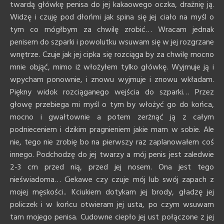
twardą główkę penisa do jej kakaowego oczka, drażnię ją.
Widzę i czuję pod dłońmi jak spina się jej ciało na myśl o
tym co mógłbym za chwilę zrobić… Wracam jednak
penisem do szparki i powolutku wsuwam się w jej rozgrzane
wnętrze. Czuje jak jej cipka się rozciąga by za chwilę mocno
mnie objąć, mimo iż włożyłem tylko główkę. Wyjmuje ją i
wpycham ponownie, i znowu wyjmuje i znowu wkładam.
Piękny widok rozciąganego wejścia do szparki… Przez
głowę przebiega mi myśl o tym by włożyć go do końca,
mocno i gwałtownie a potem zerżnąć ją z całym
podnieceniem i dzikim pragnieniem jakie mam w sobie. Ale
nie, tego nie zrobię bo na pierwszy raz zaplanowałem coś
innego. Podchodzę do jej twarzy a mój penis jest zaledwie
2-3 cm przed nią, przed jej nosem. Ona jest tego
nieświadoma… Ciekawe czy czuje mój lub swój zapach z
mojej męskości.. Kciukiem dotykam jej brody, gładzę jej
policzek i w końcu otwieram jej usta, po czym wsuwam
tam mojego penisa. Cudowne ciepło jej ust połączone z jej