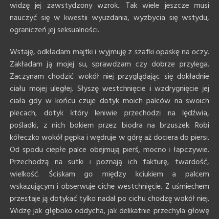
widzę jej zawstydzony wzrok.. Tak wiele jeszcze musi
nauczyć się w kwestii wyuzdania, wyzbycia się wstydu,
ograniczeń jej seksualności.
Wstaję, odkładam majtki i wyjmuję z szafki opaskę na oczy.
Zakładam ją mojej su, sprawdzam czy dobrze przylega.
Zaczynam chodzić wokół niej przyglądając się dokładnie
ciału mojej uległej. Słyszę westchnięcie i wzdrygnięcie jej
ciała gdy w końcu czuje dotyk moich palców na swoich
plecach, dotyk który leniwie przechodzi na lędźwia,
pośladki, z nich bokiem przez biodra na brzuszek. Robi
kółeczko wokół pępka i wędruje w górę aż dociera do piersi.
Od spodu ciepłe palce obejmują pierś, mocno i łapczywie.
Przechodzą na sutki i poznają ich fakturę, twardość,
wielkość. Ściskam go między kciukiem a palcem
wskazującym i obserwuje ciche westchnięcie. Z uśmiechem
przestaje ją dotykać tylko nadal po cichu chodzę wokół niej.
Widzę jak głęboko oddycha, jak delikatnie przechyla głowę