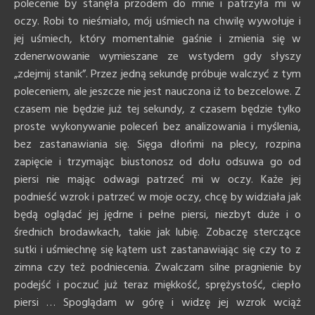
polecenie by stanęła przodem do mnie i patrzyła mi w
oczy. Robi to nieśmiało, mój uśmiech na chwilę wywołuje i
jej uśmiech, który momentalnie gaśnie i zmienia się w
zdenerwowanie wymieszane ze wstydem gdy słyszy
„zdejmij stanik”. Przez jedną sekundę próbuje walczyć z tym
poleceniem, ale jeszcze nie jest nauczona iż to bezcelowe. Z
czasem nie będzie już tej sekundy, z czasem będzie tylko
proste wykonywanie poleceń bez analizowania i myślenia,
bez zastanawiania się. Sięga dłońmi na plecy, rozpina
zapięcie i trzymając biustonosz od dołu odsuwa go od
piersi nie mając odwagi patrzeć mi w oczy. Każe jej
podnieść wzrok i patrzeć w moje oczy, chcę by widziała jak
będą oglądać jej jędrne i pełne piersi, niezbyt duże i o
średnich brodawkach, takie jak lubię. Zobaczę sterczące
sutki i uśmiechnę się kątem ust zastanawiając się czy to z
zimna czy też podniecenia. Zwalczam silne pragnienie by
podejść i poczuć już teraz miękkość, sprężystość, ciepło
piersi … Spoglądam w górę i widzę jej wzrok wciąż