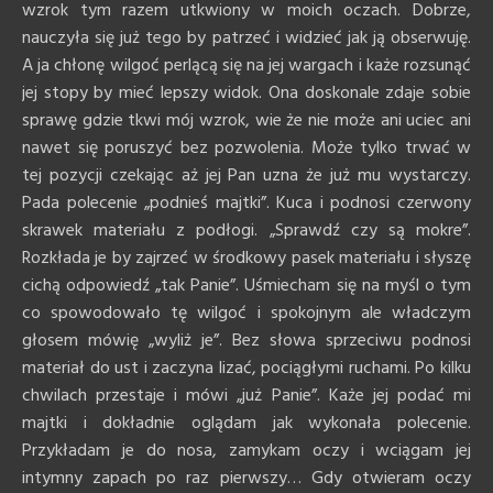
wzrok tym razem utkwiony w moich oczach. Dobrze,
nauczyła się już tego by patrzeć i widzieć jak ją obserwuję.
A ja chłonę wilgoć perlącą się na jej wargach i każe rozsunąć
jej stopy by mieć lepszy widok. Ona doskonale zdaje sobie
sprawę gdzie tkwi mój wzrok, wie że nie może ani uciec ani
nawet się poruszyć bez pozwolenia. Może tylko trwać w
tej pozycji czekając aż jej Pan uzna że już mu wystarczy.
Pada polecenie „podnieś majtki”. Kuca i podnosi czerwony
skrawek materiału z podłogi. „Sprawdź czy są mokre”.
Rozkłada je by zajrzeć w środkowy pasek materiału i słyszę
cichą odpowiedź „tak Panie”. Uśmiecham się na myśl o tym
co spowodowało tę wilgoć i spokojnym ale władczym
głosem mówię „wyliż je”. Bez słowa sprzeciwu podnosi
materiał do ust i zaczyna lizać, pociągłymi ruchami. Po kilku
chwilach przestaje i mówi „już Panie”. Każe jej podać mi
majtki i dokładnie oglądam jak wykonała polecenie.
Przykładam je do nosa, zamykam oczy i wciągam jej
intymny zapach po raz pierwszy… Gdy otwieram oczy