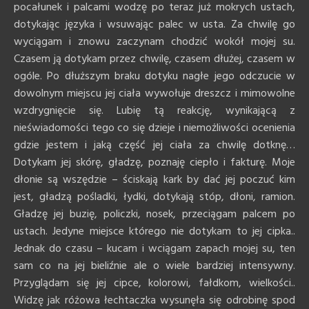
pocałunek i palcami wodzę po teraz już mokrych ustach,
dotykając języka i wsuwając palec w usta. Za chwilę go
wyciągam i znowu zaczynam chodzić wokół mojej su.
Czasem ją dotykam przez chwilę, czasem dłużej, czasem w
ogóle. Po dłuższym braku dotyku nagłe jego odczucie w
dowolnym miejscu jej ciała wywołuje dreszcz i mimowolne
wzdrygnięcie się. Lubię tą reakcję, wynikającą z
nieświadomości tego co się dzieje i niemożliwości ocenienia
gdzie jestem i jaką część jej ciała za chwilę dotknę…
Dotykam jej skórę, gładzę, poznaję ciepło i fakturę. Moje
dłonie są wszędzie – ściskają kark by dać jej poczuć kim
jest, gładzą pośladki, łydki, dotykają stóp, dłoni, ramion.
Gładzę jej buzię, policzki, nosek, przeciągam palcem po
ustach. Jedyne miejsce którego nie dotykam to jej cipka..
Jednak do czasu – kucam i wciągam zapach mojej su, ten
sam co na jej bieliźnie ale o wiele bardziej intensywny.
Przyglądam się jej cipce, kolorowi, fałdkom, wielkości..
Widzę jak różowa łechtaczka wysunęła się odrobinę spod