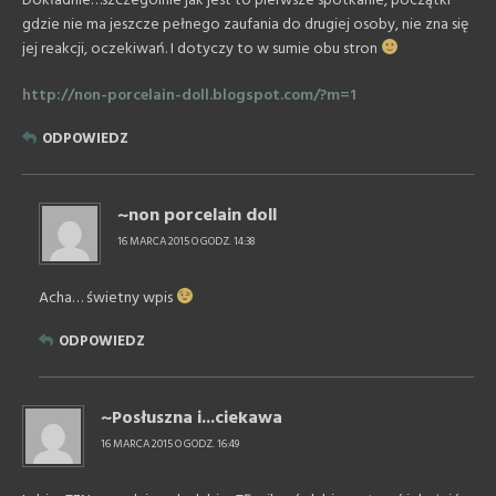
Dokładnie…szczególnie jak jest to pierwsze spotkanie, początki
gdzie nie ma jeszcze pełnego zaufania do drugiej osoby, nie zna się
jej reakcji, oczekiwań. I dotyczy to w sumie obu stron
http://non-porcelain-doll.blogspot.com/?m=1
ODPOWIEDZ
~non porcelain doll
16 MARCA 2015 O GODZ. 14:38
Acha… świetny wpis
ODPOWIEDZ
~Posłuszna i...ciekawa
16 MARCA 2015 O GODZ. 16:49