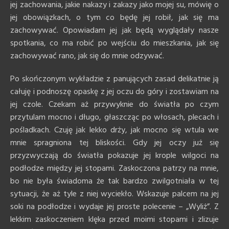
jej zachowania, jakie nakazy i zakazy jako mojej su, mówię o
jej obowiązkach, o tym co będę jej robił, jak się ma
zachowywać. Opowiadam jej jak będą wyglądały nasze
spotkania, co ma robić po wejściu do mieszkania, jak się
zachowywać rano, jak się do mnie odzywać.
Po skończonym wykładzie z panujących zasad delikatnie ją
całuję i podnoszę opaskę z jej oczu do góry i zostawiam na
jej czole. Czekam aż przywyknie do światła po czym
przytulam mocno i długo, głaszcząc po włosach, plecach i
pośladkach. Czuję jak lekko drży, jak mocno się wtula we
mnie spragniona tej bliskości. Gdy jej oczy już się
przyzwyczają do światła pokazuje jej krople wilgoci na
podłodze między jej stopami. Zaskoczona patrzy na mnie,
bo nie była świadoma że tak bardzo zwilgotniała w tej
sytuacji, że aż tyle z niej wyciekło. Wskazuje palcem na jej
soki na podłodze i wydaje jej proste polecenie – „Wyliż”. Z
lekkim zaskoczeniem klęka przed moimi stopami i zlizuje