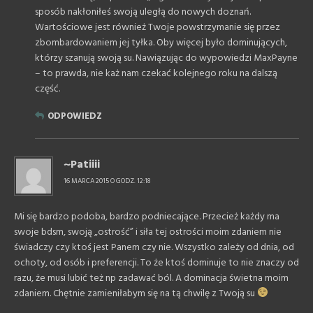
sposób nakłoniłeś swoją uległą do nowych doznań.
Wartościowe jest również Twoje powstrzymanie się przez
zbombardowaniem jej tyłka. Oby więcej było dominujących,
którzy szanują swoją su. Nawiązując do wypowiedzi MaxPayne
– to prawda, nie każ nam czekać kolejnego roku na dalszą
część.
ODPOWIEDZ
~Patiiii
16 MARCA 2015 O GODZ. 12:18
Mi się bardzo podoba, bardzo podniecające. Przecież każdy ma
swoje bdsm, swoją „ostrość” i siła tej ostrości moim zdaniem nie
świadczy czy ktoś jest Panem czy nie. Wszystko zależy od dnia, od
ochoty, od osób i preferencji. To że ktoś dominuje to nie znaczy od
razu, że musi lubić też np zadawać ból. A dominacja świetna moim
zdaniem. Chętnie zamieniłabym się na tą chwilę z Twoją su