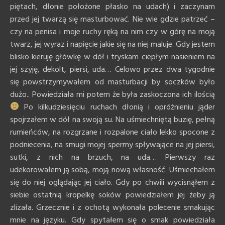
piętach, dłonie położone płasko na udach) i zaczynam
przed jej twarzą się masturbować. Nie wie gdzie patrzeć –
czy na penisa i moje ruchy ręką na nim czy w górę na moją
twarz, jej wyraz i napięcie jakie się na niej maluje. Gdy jestem
blisko kieruję główkę w dół i tryskam ciepłym nasieniem na
jej szyję, dekolt, piersi, uda… Celowo przez dwa tygodnie
się powstrzymywałem od masturbacji by soczków było
dużo.. Powiedziała mi potem że była zaskoczona ich ilością
Po kilkudziesięciu ruchach dłonią i opróżnieniu jąder
spojrzałem w dół na swoją su. Na uśmiechniętą buzię, pełną
rumieńców, na rozgrzane i rozpalone ciało lekko spocone z
podniecenia, na smugi mojej spermy spływające na jej piersi,
sutki, z nich na brzuch, na uda… Pierwszy raz
udekorowałem ją sobą, moją nową własność. Uśmiechałem
się do niej oglądając jej ciało. Gdy po chwili wycisnąłem z
siebie ostatnią kropelkę soków powiedziałem jej żeby ją
zlizała. Grzecznie i z ochotą wykonała polecenie smakując
mnie na języku. Gdy spytałem się o smak powiedziała