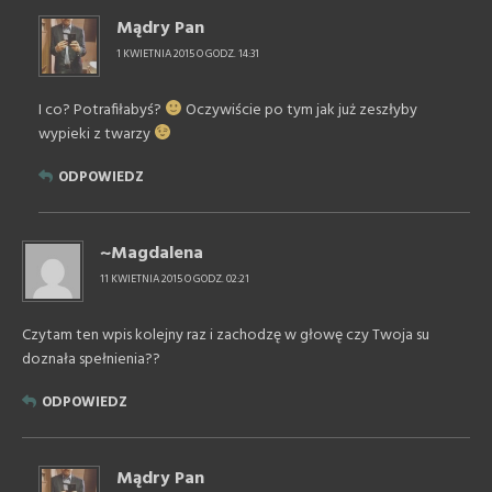
Mądry Pan
1 KWIETNIA 2015 O GODZ. 14:31
I co? Potrafiłabyś?
Oczywiście po tym jak już zeszłyby
wypieki z twarzy
ODPOWIEDZ
~Magdalena
11 KWIETNIA 2015 O GODZ. 02:21
Czytam ten wpis kolejny raz i zachodzę w głowę czy Twoja su
doznała spełnienia??
ODPOWIEDZ
Mądry Pan