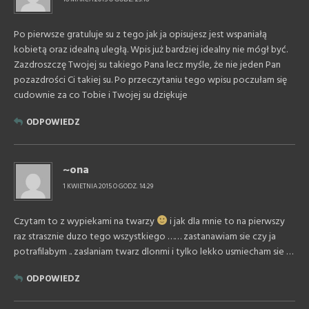
Po pierwsze gratuluje su z tego jak ja opisujesz jest wspaniałą
kobietą oraz idealną uległą. Wpis już bardziej idealny nie mógł być.
Zazdroszczę Twojej su takiego Pana lecz myśle, że nie jeden Pan
pozazdrości Ci takiej su. Po przeczytaniu tego wpisu poczułam się
cudownie za co Tobie i Twojej su dziękuje
ODPOWIEDZ
~ona
1 KWIETNIA 2015 O GODZ. 14:29
Czytam to z wypiekami na twarzy
i jak dla mnie to na pierwszy
raz strasznie duzo tego wszystkiego …… zastanawiam sie czy ja
potrafilabym .. zaslaniam twarz dlonmi i tylko lekko usmiecham sie …
ODPOWIEDZ