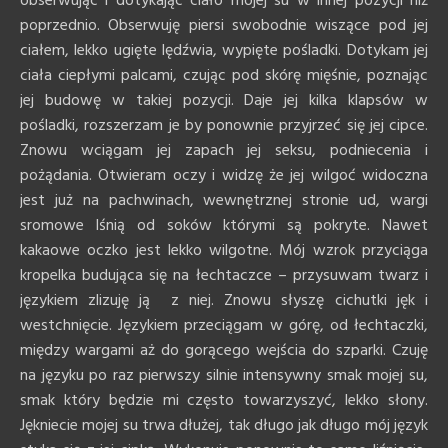
obserwując i dotykając ciało mojej su w innej pozycji niż
poprzednio. Obserwuję piersi swobodnie wiszące pod jej
ciałem, lekko ugięte lędźwia, wypięte pośladki. Dotykam jej
ciała ciepłymi palcami, czując pod skórę mięśnie, poznając
jej budowę w takiej pozycji. Daje jej kilka klapsów w
pośladki, rozszerzam je by ponownie przyjrzeć się jej cipce.
Znowu wciągam jej zapach jej seksu, podniecenia i
pożądania. Otwieram oczy i widzę że jej wilgoć widoczna
jest już na pachwinach, wewnętrznej stronie ud, wargi
sromowe lśnią od soków którymi są pokryte. Nawet
kakaowe oczko jest lekko wilgotne. Mój wzrok przyciąga
kropelka budująca się na łechtaczce – przysuwam twarz i
językiem zlizuję ją z niej. Znowu słyszę cichutki jęk i
westchnięcie. Językiem przeciągam w górę, od łechtaczki,
między wargami aż do gorącego wejścia do szparki. Czuję
na języku po raz pierwszy silnie intensywny smak mojej su,
smak który będzie mi często towarzyszyć, lekko słony.
Jękniecie mojej su trwa dłużej, tak długo jak długo mój język