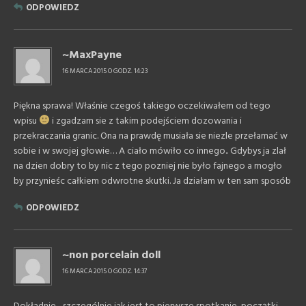
ODPOWIEDZ
~MaxPayne
16 MARCA 2015 O GODZ. 14:23
Piękna sprawa! Właśnie czegoś takiego oczekiwałem od tego
wpisu
i zgadzam sie z takim podejściem dozowania i
przekraczania granic. Ona na prawdę musiała sie niezle przełamać w
sobie i w swojej głowie… A ciało mówiło co innego.. Gdybys ja zlał
na dzien dobry to by nic z tego pozniej nie było fajnego a mogło
by przynieśc całkiem odwrotne skutki. Ja działam w ten sam sposób
ODPOWIEDZ
~non porcelain doll
16 MARCA 2015 O GODZ. 14:37