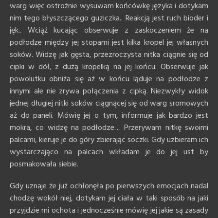
warg więc ostrożnie wysuwam końcówkę języka i dotykam
nim tego błyszczącego guziczka.. Reakcją jest ruch bioder i
jęk.. Wciąż kucając obserwuje z zaskoczeniem że na
podłodze między jej stopami jest kilka kropel jej własnych
soków. Widzę jak gęsta, przezroczysta nitka ciągnie się od
cipki w dół, z dużą kropelką na jej końcu. Obserwuje jak
powolutku obniża się aż w końcu ląduje na podłodze z
innymi ale nie zrywa połączenia z cipką. Niezwykły widok
jednej długiej nitki soków ciągnącej się od warg sromowych
aż do paneli. Mówię jej o tym, informuje jak bardzo jest
mokra, co widzę na podłodze… Przerywam nitkę swoimi
palcami, kieruje je do góry zbierając soczki. Gdy uzbieram ich
wystarczająco na palcach wkładam je do jej ust by
posmakowała siebie.
Gdy uznaje że już ochłonęła po pierwszych emocjach nadal
chodzę wokół niej, dotykam jej ciała w taki sposób na jaki
przyjdzie mi ochota i jednocześnie mówię jej jakie są zasady