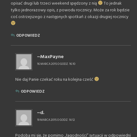
opisać drugi lub trzeci weekend spędzony z nią
To jednak
tylko jednorazowy opis, z powodu rocznicy. Może za rok będzie
coś ostrzejszego z następnych spotkań z okazji drugiej rocznicy
ODPOWIEDZ
~MaxPayne
16 MARCA 2015 O GODZ. 16:10
Nie daj Panie czekać roku na kolejna cześć
ODPOWIEDZ
~d.
19 MARCA 2015 O GODZ. 14:12
Podoba mi się, że pomimo „łagodności” sytuacji w odpowiedni