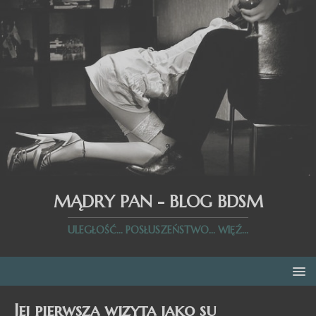
MĄDRY PAN - BLOG BDSM
ULEGŁOŚĆ... POSŁUSZEŃSTWO... WIĘŹ...
Jej pierwsza wizyta jako su