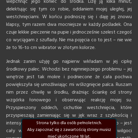
wepchnąć jego koniec do środka. Lizę ją kilka minut,
delektując się tym co robie, oddaniem mojej uległej, jej
westchnięciami. W końcu podnoszę się i daję jej znowu
klapsy, tym razem dwa mocniejsze w każdy pośladek. Ona
czuje lekkie pieczenie na pupie i jednocześnie szelest czegoś
co wyciągam z szuflady. Nie ma pojęcia co to jest – nie wie
że to 16-to cm wibrator w złotym kolorze.
Jednak zanim użyję go najpierw wkładam w jej cipkę
środkowy palec. Wchodzi bez najmniejszego problemu – jej
wnętrze jest tak mokre i podniecone że cała pochwa
powiększyła się umożliwiając mi wślizgnięcie palca. Ruszam
nim przez chwilę w środku, drażniąc ściankę od strony
wzgórka łonowego i obserwując reakcję mojej su.
Przyspieszony oddech, cichutkie westchnięcia, które
przyspieszają zamieniając się w jęk wraz z szybkością i
intensywnością poruszania mojego palca. Wyjmuję go – jest
Strona tylko dla osób pełnoletnich.
Aby zapoznać się z zawartością strony musisz
cały w soczkach, a przy wyjęciu nitka gęstej wilgoci
mieć ukończone 18 lat.