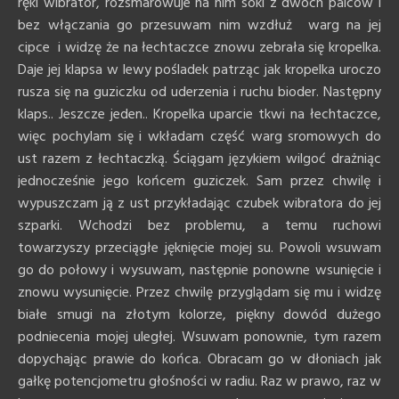
ręki wibrator, rozsmarowuje na nim soki z dwóch palców i
bez włączania go przesuwam nim wzdłuż warg na jej
cipce i widzę że na łechtaczce znowu zebrała się kropelka.
Daje jej klapsa w lewy pośladek patrząc jak kropelka uroczo
rusza się na guziczku od uderzenia i ruchu bioder. Następny
klaps.. Jeszcze jeden.. Kropelka uparcie tkwi na łechtaczce,
więc pochylam się i wkładam część warg sromowych do
ust razem z łechtaczką. Ściągam językiem wilgoć drażniąc
jednocześnie jego końcem guziczek. Sam przez chwilę i
wypuszczam ją z ust przykładając czubek wibratora do jej
szparki. Wchodzi bez problemu, a temu ruchowi
towarzyszy przeciągłe jęknięcie mojej su. Powoli wsuwam
go do połowy i wysuwam, następnie ponowne wsunięcie i
znowu wysunięcie. Przez chwilę przyglądam się mu i widzę
białe smugi na złotym kolorze, piękny dowód dużego
podniecenia mojej uległej. Wsuwam ponownie, tym razem
dopychając prawie do końca. Obracam go w dłoniach jak
gałkę potencjometru głośności w radiu. Raz w prawo, raz w