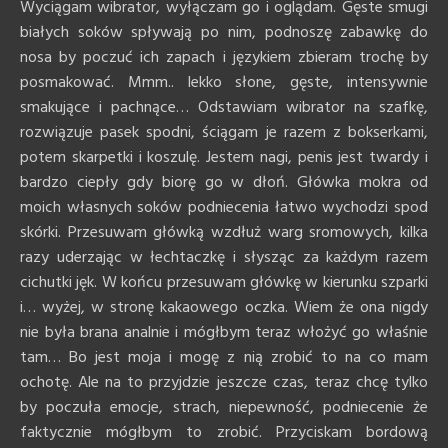
Wyciągam wibrator, wyłączam go i oglądam. Gęste smugi
białych soków spływają po nim, podnoszę zabawkę do
nosa by poczuć ich zapach i językiem zbieram trochę by
posmakować. Mmm.. lekko słone, gęste, intensywnie
smakujące i pachnące… Odstawiam wibrator na szafkę,
rozwiązuje pasek spodni, ściągam je razem z bokserkami,
potem skarpetki i koszulę. Jestem nagi, penis jest twardy i
bardzo ciepły gdy biorę go w dłoń. Główka mokra od
moich własnych soków podniecenia łatwo wychodzi spod
skórki. Przesuwam główką wzdłuż warg sromowych, kilka
razy uderzając w łechtaczkę i słysząc za każdym razem
cichutki jęk. W końcu przesuwam główkę w kierunku szparki
i… wyżej, w stronę kakaowego oczka. Wiem że ona nigdy
nie była brana analnie i mógłbym teraz włożyć go właśnie
tam… Bo jest moja i mogę z nią zrobić to na co mam
ochotę. Ale na to przyjdzie jeszcze czas, teraz chcę tylko
by poczuła emocje, strach, niepewność, podniecenie że
faktycznie mógłbym to zrobić. Przyciskam bordową