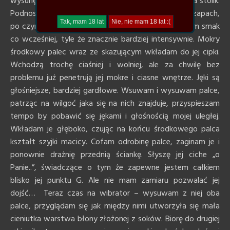
wysunęła się wraz z moim palcem i opadła w dół na stolik.
Podnoszę palca do nosa, wącham jego intensywny zapach,
po czym przesuwam po nim językiem czując ten sam smak
co wcześniej, tyle że znacznie bardziej intensywnie. Mokry
środkowy palec wraz ze skazującym wkładam do jej cipki.
Wchodzą trochę ciaśniej i wolniej, ale za chwilę bez
problemu już penetrują jej mokre i ciasne wnętrze. Jęki są
głośniejsze, bardziej gardłowe. Wsuwam i wysuwam palce,
patrząc na wilgoć jaka się na nich znajduje, przyspieszam
tempo by pobawić się jękami i głośnością mojej uległej.
Wkładam je głęboko, czując na końcu środkowego palca
kształt szyjki macicy. Cofam odrobinę palce, zaginam je i
ponownie drażnię przednią ściankę. Słyszę jej ciche „o
Panie..”, świadczące o tym że zapewne jestem całkiem
blisko jej punktu G. Ale nie mam zamiaru pozwalać jej
dojść… Teraz czas na wibrator – wysuwam z niej oba
palce, przyglądam się jak między nimi utworzyła się mała
cieniutka warstwa błony złożonej z soków. Biorę do drugiej