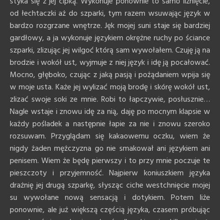
styka się z jej cipką. Wykonuje ponownie to samo liźnięcie,
od łechtaczki aż do szparki, tym razem wsuwając język w
bardzo rozgrzane wnętrze. Jęk mojej suni staje się bardziej
gardłowy, a ja wykonuje językiem okrężne ruchy po ściance
szparki, zlizując jej wilgoć którą sam wywołałem. Czuję ją na
brodzie i wokół ust, wyjmuje z niej język i idę ją pocałować.
Mocno, głęboko, czując z jaką pasją i pożądaniem wpija się
w moje usta. Każe jej wylizać moją brodę i skórę wokół ust,
zlizać swoje soki ze mnie. Robi to łapczywie, posłusznie…
Nagle wstaje i znowu idę za nią, daję po mocnym klapsie w
każdy pośladek a następnie łapie za nie i znowu szeroko
rozsuwam. Przyglądam się kakaowemu oczku, wiem że
nigdy żaden mężczyzna go nie smakował ani językiem ani
penisem. Wiem że będę pierwszy i to przy mnie poczuje te
pieszczoty i przyjemność. Najpierw koniuszkiem języka
drażnię jej drugą szparkę, słysząc ciche westchnięcie mojej
su wywołane nową sensacją i dotykiem. Potem liże
ponownie, ale już większą częścią języka, czasem próbując