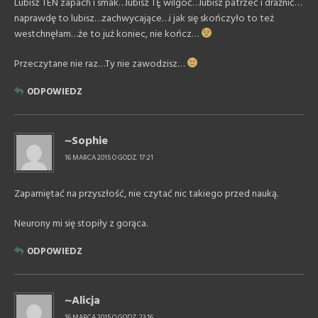
Lubisz TEN zapach i smak…lubisz TĘ wilgoć…lubisz patrzeć i drażnić…
naprawdę to lubisz…zachwycające…i jak się skończyło to też
westchnęłam…że to już koniec, nie kończ…
Przeczytane nie raz…Ty nie zawodzisz…
ODPOWIEDZ
~Sophie
16 MARCA 2015 O GODZ. 17:21
Zapamiętać na przyszłość, nie czytać nic takiego przed nauką.
Neurony mi się stopiły z gorąca.
ODPOWIEDZ
~Alicja
16 MARCA 2015 O GODZ. 23:16