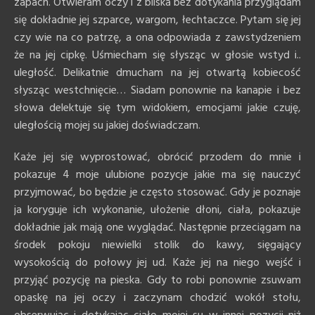
zapach. Otwieram oczy i z bliska bez dotykania przyglądam
się dokładnie jej szparce, wargom, łechtaczce. Pytam się jej
czy wie na co patrzę, a ona odpowiada z zawstydzeniem
że na jej cipkę. Uśmiecham się słysząc w głosie wstyd i..
uległość. Delikatnie dmucham na jej otwartą kobiecość
słysząc westchnięcie… Siadam ponownie na kanapie i bez
słowa delektuje się tym widokiem, emocjami jakie czuję,
uległością mojej su jakiej doświadczam.
Każe jej się wyprostować, obrócić przodem do mnie i
pokazuje 4 moje ulubione pozycje jakie ma się nauczyć
przyjmować, bo będzie je często stosować. Gdy je poznaje
ja koryguje ich wykonanie, ułożenie dłoni, ciała, pokazuje
dokładnie jak mają one wyglądać. Następnie przeciągam na
środek pokoju niewielki stolik do kawy, sięgający
wysokością do połowy jej ud. Każe jej na niego wejść i
przyjąć pozycję na pieska. Gdy to robi ponownie zsuwam
opaskę na jej oczy i zaczynam chodzić wokół stołu,