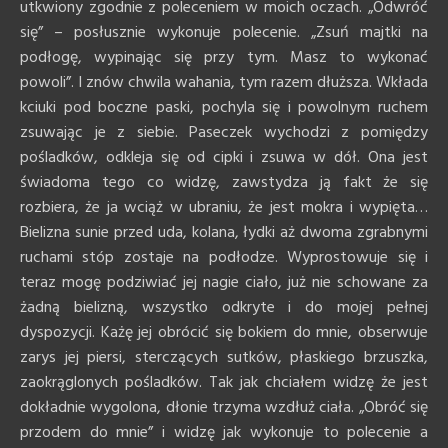
utkwiony zgodnie z poleceniem w moich oczach. „Odwróć
się” – posłusznie wykonuje polecenie. „Zsuń majtki na
podłogę, wypinając się przy tym. Masz to wykonać
powoli”. I znów chwila wahania, tym razem dłuższa. Wkłada
kciuki pod boczne paski, pochyla się i powolnym ruchem
zsuwając je z siebie. Paseczek wychodzi z pomiędzy
pośladków, odkleja się od cipki i zsuwa w dół. Ona jest
świadoma tego co widzę, zawstydza ją fakt że się
rozbiera, że ja wciąż w ubraniu, że jest mokra i wypięta…
Bielizna sunie przed uda, kolana, łydki aż dwoma zgrabnymi
ruchami stóp zostaje na podłodze. Wyprostowuje się i
teraz mogę podziwiać jej nagie ciało, już nie schowane za
żadną bielizną, wszystko odkryte i do mojej pełnej
dyspozycji. Każę jej obrócić się bokiem do mnie, obserwuje
zarys jej piersi, sterczących sutków, płaskiego brzuszka,
zaokrąglonych pośladków. Tak jak chciałem widzę że jest
dokładnie wygolona, dłonie trzyma wzdłuż ciała. „Obróć się
przodem do mnie” i widzę jak wykonuje to polecenie a