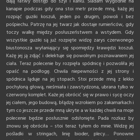
dają łatwy dostęp do szyi i karku. Siadam wygodnie na
kanapie podczas gdy ona stoi metr przede mną, każę jej
rozpiąć guziki koszuli, jeden po drugim, powoli i bez
pośpiechu. Patrzę na jej twarz jak dostaje rumieńców, gdy
toczy walkę między posłuszeństwem a wstydem. Gdy
wszystkie guziki są już rozpięte widzę zarys czerwonego
biustonosza wyłaniający się spomiędzy krawędzi koszuli.
Każę jej ją zdjąć i delektuje się powolnym poznawaniem jej
ciała. Teraz polecenie by rozpięła spódnicę i pozwoliła jej
opaść na podłogę. Chwila niepewności z jej strony i
spódnica ląduje na jej stopach. Stoi przede mną z lekko
pochyloną głową, nieśmiała i zawstydzona, ubrana tylko w
czerwony komplet. Każe jej obrócić się w prawo i sycę oczy
jej ciałem, jego budową, błądzę wzrokiem po zakamarkach i
tym co jeszcze przede mną ukryte a w każdej chwili na moje
polecenie będzie posłusznie odsłonięte. Pada rozkaz by
znowu się obróciła – stoi teraz tyłem do mnie. Widzę jej
pośladki w stringach, linię bioder, plecy… Ponowne