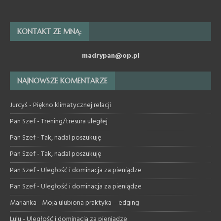
KONTAKT ZE MNĄ:
madrypan@op.pl
NAJNOWSZE KOMENTARZE
Jurcyś
-
Piękno klimatycznej relacji
Pan Szef
-
Trening/tresura uległej
Pan Szef
-
Tak, nadal poszukuję
Pan Szef
-
Tak, nadal poszukuję
Pan Szef
-
Uległość i dominacja za pieniądze
Pan Szef
-
Uległość i dominacja za pieniądze
Marianka
-
Moja ulubiona praktyka – edging
Lulu
-
Uległość i dominacja za pieniądze