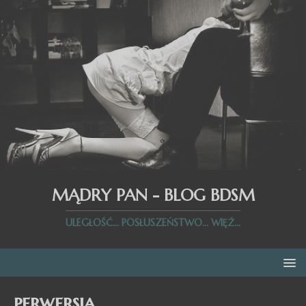
MĄDRY PAN - BLOG BDSM
ULEGŁOŚĆ... POSŁUSZEŃSTWO... WIĘŹ...
perwersja