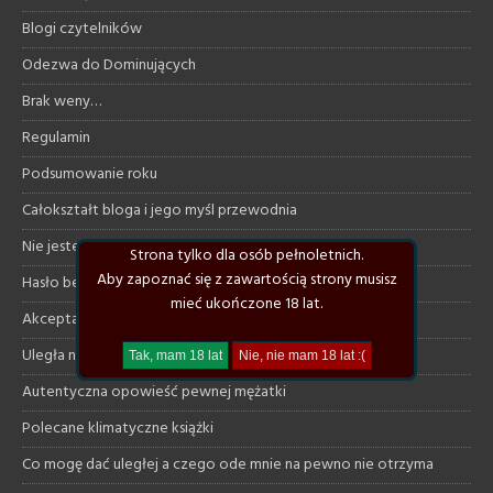
Blogi czytelników
Odezwa do Dominujących
Brak weny…
Regulamin
Podsumowanie roku
Całokształt bloga i jego myśl przewodnia
Nie jestem taki straszny jak… sam siebie maluję :)
Strona tylko dla osób pełnoletnich.
Aby zapoznać się z zawartością strony musisz
Hasło bezpieczeństwa
mieć ukończone 18 lat.
Akceptacja własnego ciała i wyuzdania
Uległa natura a szacunek do samej siebie
Autentyczna opowieść pewnej mężatki
Polecane klimatyczne książki
Co mogę dać uległej a czego ode mnie na pewno nie otrzyma