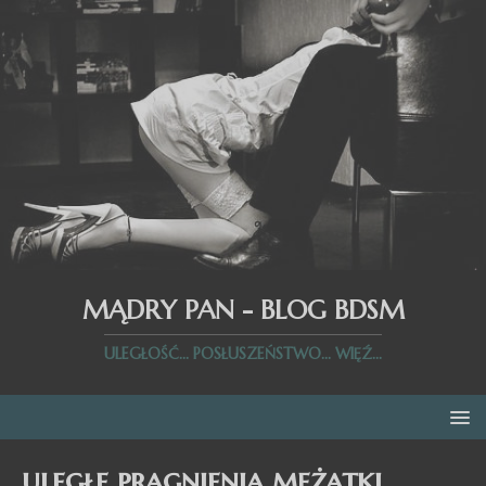
MĄDRY PAN - BLOG BDSM
ULEGŁOŚĆ... POSŁUSZEŃSTWO... WIĘŹ...
uległe pragnienia mężatki