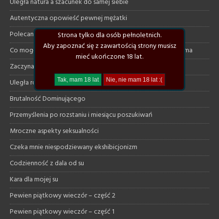
Uległa natura a szacunek do samej siebie
Autentyczna opowieść pewnej mężatki
Polecane klimatyczne książki
Strona tylko dla osób pełnoletnich.
Aby zapoznać się z zawartością strony musisz
Co mogę dać uległej a czego ode mnie na pewno nie otrzyma
mieć ukończone 18 lat.
Zaczynam szukać od nowa
Uległa rozmawia z dominującym na necie
Brutalność Dominującego
Przemyślenia po rozstaniu i miesiącu poszukiwań
Mroczne aspekty seksualności
Czeka mnie niespodziewany ekshibicjonizm
Codzienność z dala od su
Kara dla mojej su
Pewien piątkowy wieczór – część 2
Pewien piątkowy wieczór – część 1