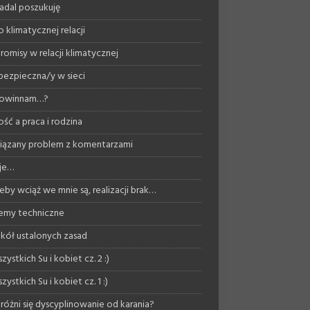
nadal poszukuję
 klimatycznej relacji
omisy w relacji klimatycznej
bezpieczna/y w sieci
powinnam…?
ość a praca i rodzina
ązany problem z komentarzami
je…
eby wciąż we mnie są, realizacji brak…
emy techniczne
kół ustalonych zasad
zystkich Su i kobiet cz. 2 :)
zystkich Su i kobiet cz. 1 :)
różni się dyscyplinowanie od karania?