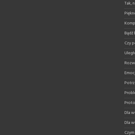
Tak, 
Piękno
Kompr
Bądź 
Czy 
Uległ
Rozwi
Emoc
Potrz
Probl
Proto
Dla ws
Dla ws
Czym 