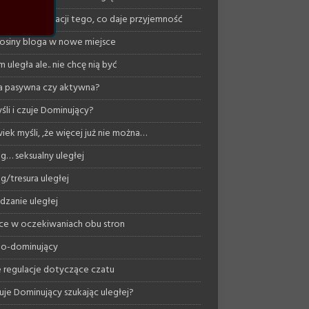
ość w akceptacji tego, co daje przyjemność
osiny bloga w nowe miejsce
 uległa ale.. nie chcę nią być
a pasywna czy aktywna?
śli i czuje Dominujący?
iek myśli, ,że więcej już nie można…
ng… seksualny uległej
ng/tresura uległej
dzanie uległej
ce w oczekiwaniach obu stron
o-dominujący
regulacje dotyczące czatu
uje Dominujący szukając uległej?