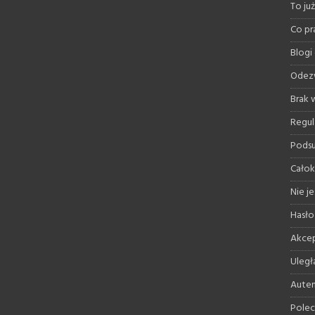
To ju
Co pr
Blogi
Odez
Brak
Regul
Pods
Całok
Nie je
Hasło
Akcep
Uległ
Auten
Polec