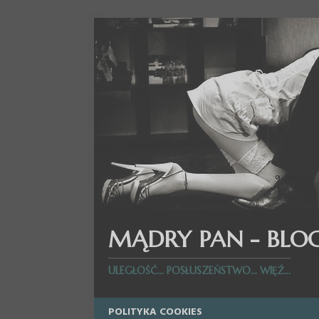
MĄDRY PAN - BLO
ULEGŁOŚĆ... POSŁUSZEŃSTWO... WIĘŹ...
POLITYKA COOKIES