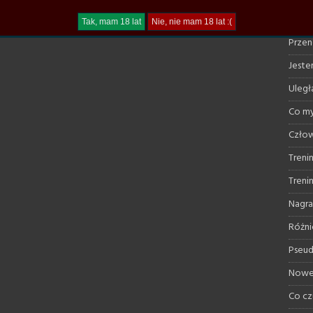
Trudn
Przen
Jestem
Uległ
Co my
Człow
Treni
Treni
Nagra
Różni
Pseud
Nowe 
Co cz