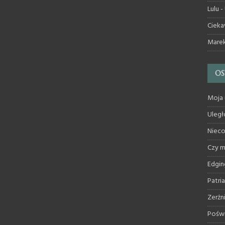
Lulu
-
Cieka
Mare
OS
Moja 
Uległ
Nieco
Czy 
Edgin
Patri
Zerżn
Poświ