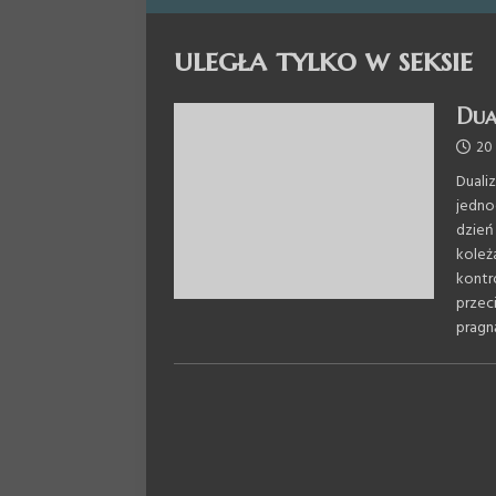
uległa tylko w seksie
Dua
20 
Duali
jedno
dzień
koleż
kontr
przec
pragn