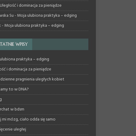
Uległość i dominacja za pieniądze
wska Su
-
Moja ulubiona praktyka – edging
k
-
Moja ulubiona praktyka – edging
TATNIE WPISY
ulubiona praktyka – edging
ość i dominacja za pieniądze
dzienne pragnienia uległych kobiet
mamy to w DNA?
g
archat w bdsm
ij mi mózg, ciało odda się samo
ęcenie uległej