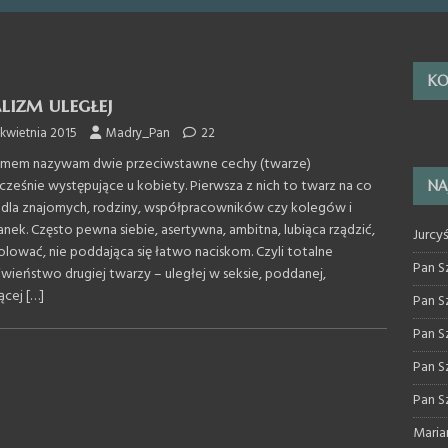
KO
lizm uległej
kwietnia 2015
Madry_Pan
22
zmem nazywam dwie przeciwstawne cechy (twarze)
cześnie występujące u kobiety. Pierwsza z nich to twarz na co
NA
 dla znajomych, rodziny, współpracowników czy kolegów i
anek. Często pewna siebie, asertywna, ambitna, lubiąca rządzić,
Jurcy
olować, nie poddająca się łatwo naciskom. Czyli totalne
Pan S
iwieństwo drugiej twarzy – uległej w seksie, poddanej,
ącej
[…]
Pan S
Pan S
Pan S
Pan S
Maria