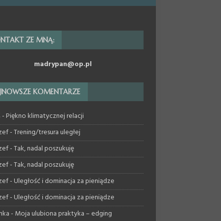
NTAKT ZE MNĄ:
madrypan@op.pl
JNOWSZE KOMENTARZE
ś
-
Piękno klimatycznej relacji
zef
-
Trening/tresura uległej
zef
-
Tak, nadal poszukuję
zef
-
Tak, nadal poszukuję
zef
-
Uległość i dominacja za pieniądze
zef
-
Uległość i dominacja za pieniądze
nka
-
Moja ulubiona praktyka – edging