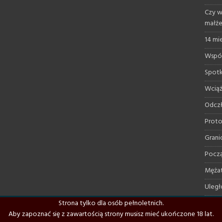
Czy w
małż
14 mi
Współ
Spotk
Wciąż
Odczł
Proto
Grani
Począ
Mężat
Uległ
Strona tylko dla osób pełnoletnich.
Domin
Aby zapoznać się z zawartością strony musisz mieć ukończone 18 lat.
Moje 