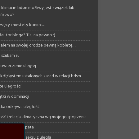
 klimacie bdsm możliwy jest związek lub
eństwo?
esięcy i niestety koniec…
autor bloga? Tia, na pewno :)
ałem na swojej drodze pewną kobietę…
 szukam su
owieczenie uległej
kół/system ustalonych zasad w relacji bdsm
ce uległości
tki w dominacji
ka odkrywa uległość
ość i relacja klimatyczna wg mojego spojrzenia
ujący psychopata
podejście do seksu z uległą