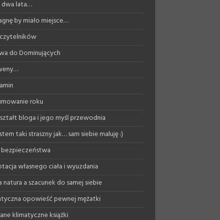
ż dwa lata…
agnę by miało miejsce…
 czytelników
wa do Dominujących
 weny…
amin
umowanie roku
ształt bloga i jego myśl przewodnia
stem taki straszny jak… sam siebie maluję :)
 bezpieczeństwa
tacja własnego ciała i wyuzdania
a natura a szacunek do samej siebie
tyczna opowieść pewnej mężatki
ane klimatyczne książki