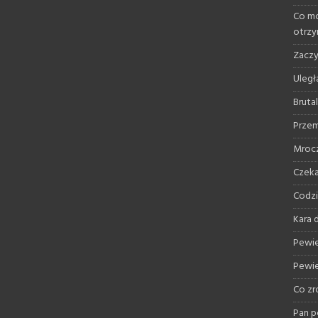
Co mo
otrz
Zaczy
Uległ
Bruta
Przem
Mrocz
Czeka
Codzi
Kara d
Pewie
Pewie
Co zr
Pan p