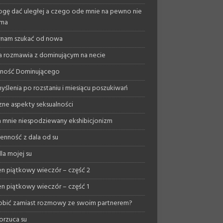
gę dać uległej a czego ode mnie na pewno nie
yma
nam szukać od nowa
a rozmawia z dominującym na necie
lność Dominującego
yślenia po rozstaniu i miesiącu poszukiwań
ne aspekty seksualności
 mnie niespodziewany ekshibicjonizm
enność z dala od su
la mojej su
n piątkowy wieczór – część 2
n piątkowy wieczór – część 1
obić zamiast rozmowy ze swoim partnerem?
orzuca su