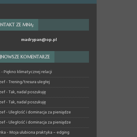
NTAKT ZE MNĄ:
madrypan@op.pl
JNOWSZE KOMENTARZE
ś
-
Piękno klimatycznej relacji
zef
-
Trening/tresura uległej
zef
-
Tak, nadal poszukuję
zef
-
Tak, nadal poszukuję
zef
-
Uległość i dominacja za pieniądze
zef
-
Uległość i dominacja za pieniądze
nka
-
Moja ulubiona praktyka – edging