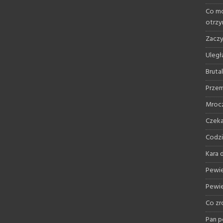
Co mo
otrz
Zaczy
Uległ
Bruta
Przem
Mrocz
Czeka
Codzi
Kara d
Pewie
Pewie
Co zr
Pan p