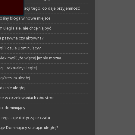
ość w akceptacji tego, co daje przyjemność
osiny bloga w nowe miejsce
 uległa ale.. nie chcę nią być
a pasywna czy aktywna?
śli i czuje Dominujący?
iek myśli, ,że więcej już nie można…
ng… seksualny uległej
ng/tresura uległej
dzanie uległej
ce w oczekiwaniach obu stron
o-dominujący
regulacje dotyczące czatu
uje Dominujący szukając uległej?