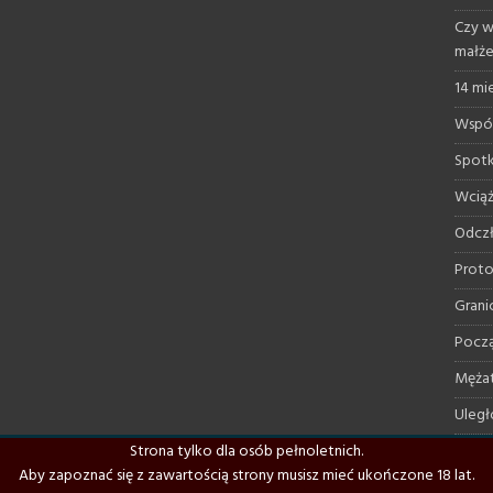
Czy w
małż
14 mi
Współ
Spotk
Wciąż
Odczł
Proto
Grani
Począ
Mężat
Uległ
Strona tylko dla osób pełnoletnich.
Domin
Aby zapoznać się z zawartością strony musisz mieć ukończone 18 lat.
Moje 