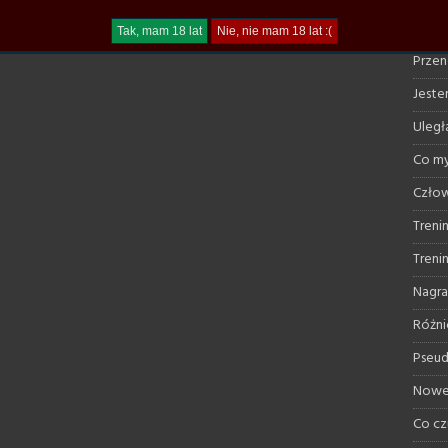
Trudn
Przen
Jestem
Uległ
Co my
Człow
Treni
Treni
Nagra
Różni
Pseud
Nowe 
Co cz