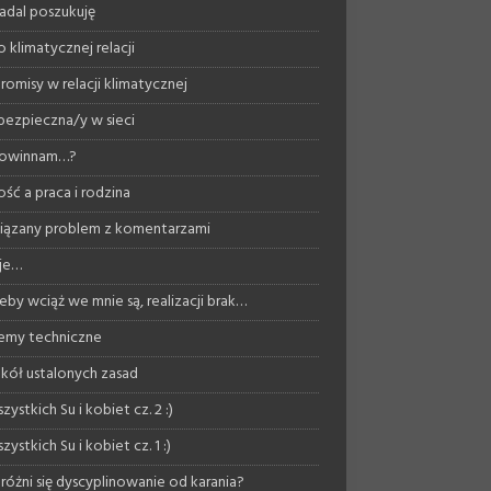
nadal poszukuję
 klimatycznej relacji
omisy w relacji klimatycznej
bezpieczna/y w sieci
powinnam…?
ość a praca i rodzina
ązany problem z komentarzami
je…
eby wciąż we mnie są, realizacji brak…
emy techniczne
kół ustalonych zasad
zystkich Su i kobiet cz. 2 :)
zystkich Su i kobiet cz. 1 :)
różni się dyscyplinowanie od karania?