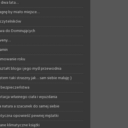
ż dwa lata…
agnę by miało miejsce…
 czytelników
wa do Dominujących
 weny…
amin
umowanie roku
ształt bloga i jego myśl przewodnia
stem taki straszny jak… sam siebie maluję :)
 bezpieczeństwa
tacja własnego ciała i wyuzdania
a natura a szacunek do samej siebie
tyczna opowieść pewnej mężatki
ane klimatyczne książki