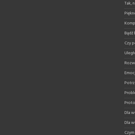
Tak, 
Piękno
Kompr
Bądź 
Czy 
Uległ
Rozwi
Emoc
Potrz
Probl
Proto
Dla ws
Dla ws
Czym 