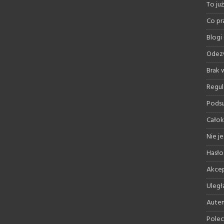
To ju
Co pr
Blogi
Odez
Brak
Regul
Pods
Całok
Nie je
Hasło
Akcep
Uległ
Auten
Polec