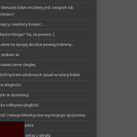
 klimacie bdsm możliwy jest związek lub
eństwo?
esięcy i niestety koniec…
autor bloga? Tia, na pewno :)
ałem na swojej drodze pewną kobietę…
 szukam su
owieczenie uległej
kół/system ustalonych zasad w relacji bdsm
ce uległości
tki w dominacji
ka odkrywa uległość
ość i relacja klimatyczna wg mojego spojrzenia
ujący psychopata
podejście do seksu z uległą