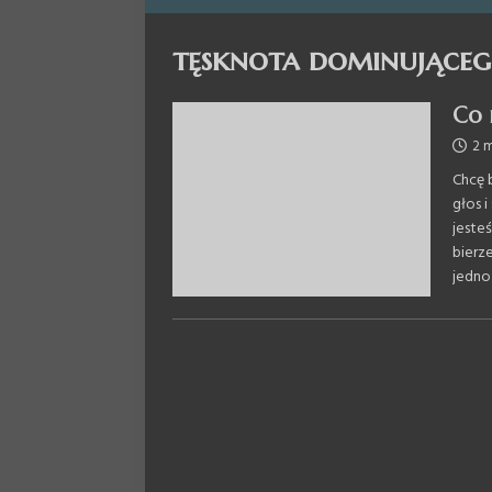
tęsknota dominujące
Co 
2 
Chcę 
głos 
jeste
bierz
jedno