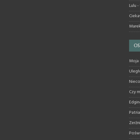
Lulu
-
Cieka
Mare
OS
Moja 
Uległ
Nieco
Czy 
Edgin
Patri
Zerżn
Poświ