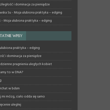
Uległość i dominacja za pieniądze
wska Su
-
Moja ulubiona praktyka – edging
k
-
Moja ulubiona praktyka – edging
TATNIE WPISY
ulubiona praktyka – edging
ość i dominacja za pieniądze
dzienne pragnienia uległych kobiet
mamy to w DNA?
g
archat w bdsm
ij mi mózg, ciało odda się samo
ęcenie uległej