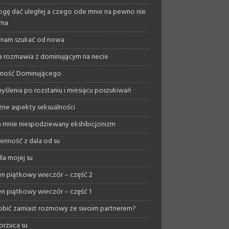
gę dać uległej a czego ode mnie na pewno nie
yma
nam szukać od nowa
a rozmawia z dominującym na necie
lność Dominującego
yślenia po rozstaniu i miesiącu poszukiwań
ne aspekty seksualności
 mnie niespodziewany ekshibicjonizm
enność z dala od su
la mojej su
n piątkowy wieczór – część 2
n piątkowy wieczór – część 1
obić zamiast rozmowy ze swoim partnerem?
orzuca su