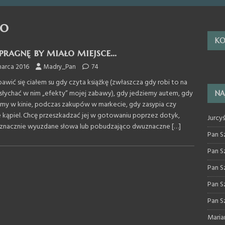
go
KO
pragnę by miało miejsce…
marca 2016
Madry_Pan
74
bawić się ciałem su gdy czyta książkę (zwłaszcza gdy robi to na
i słychać w nim „efekty” mojej zabawy), gdy jedziemy autem, gdy
NA
śmy w kinie, podczas zakupów w markecie, gdy zasypia czy
e kąpiel. Chcę przeszkadzać jej w gotowaniu poprzez dotyk,
Jurcy
znacznie wyuzdane słowa lub pobudzająco dwuznaczne
[…]
Pan S
Pan S
Pan S
Pan S
Pan S
Maria