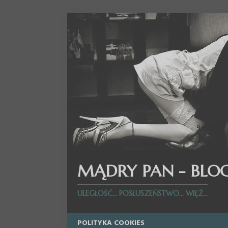
MĄDRY PAN - BLO
ULEGŁOŚĆ... POSŁUSZEŃSTWO... WIĘŹ...
POLITYKA COOKIES