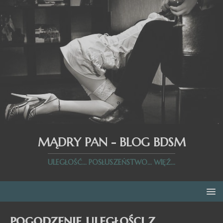
MĄDRY PAN - BLOG BDSM
ULEGŁOŚĆ... POSŁUSZEŃSTWO... WIĘŹ...
pogodzenie uległości z