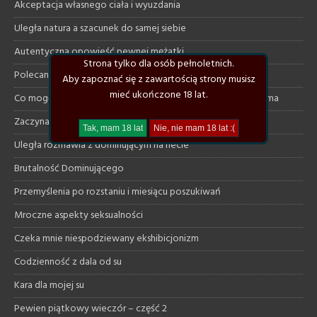
Akceptacja własnego ciała i wyuzdania
Uległa natura a szacunek do samej siebie
Autentyczna opowieść pewnej mężatki
Strona tylko dla osób pełnoletnich.
Polecane klimatyczne książki
Aby zapoznać się z zawartością strony musisz
mieć ukończone 18 lat.
Co mogę dać uległej a czego ode mnie na pewno nie otrzyma
Zaczynam szukać od nowa
Uległa rozmawia z dominującym na necie
Brutalność Dominującego
Przemyślenia po rozstaniu i miesiącu poszukiwań
Mroczne aspekty seksualności
Czeka mnie niespodziewany ekshibicjonizm
Codzienność z dala od su
Kara dla mojej su
Pewien piątkowy wieczór – część 2