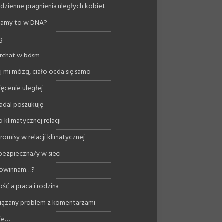
dzienne pragnienia uległych kobiet
mamy to w DNA?
g
archat w bdsm
ij mi mózg, ciało odda się samo
ęcenie uległej
nadal poszukuję
 klimatycznej relacji
omisy w relacji klimatycznej
bezpieczna/y w sieci
powinnam…?
ość a praca i rodzina
ązany problem z komentarzami
je…