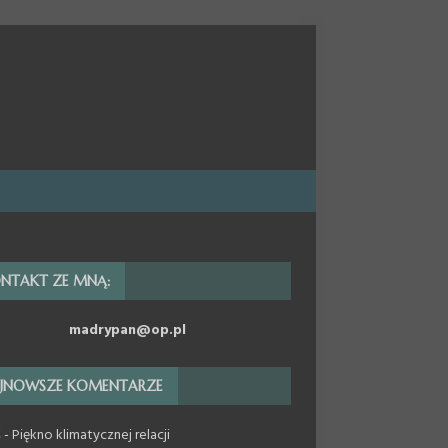
NTAKT ZE MNĄ:
madrypan@op.pl
JNOWSZE KOMENTARZE
ś
-
Piękno klimatycznej relacji