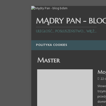
MĄDRY PAN - BLO
ULEGŁOŚĆ... POSŁUSZEŃSTWO... WIĘŹ...
POLITYKA COOKIES
Master
Moj
22 
Słowo
trzym
przeż
domin