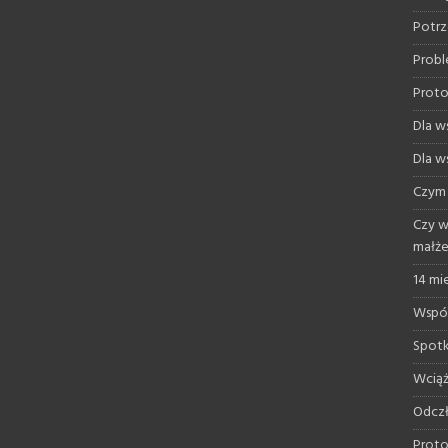
Potrz
Probl
Proto
Dla ws
Dla ws
Czym 
Czy w
małż
14 mi
Współ
Spotk
Wciąż
Odczł
Proto