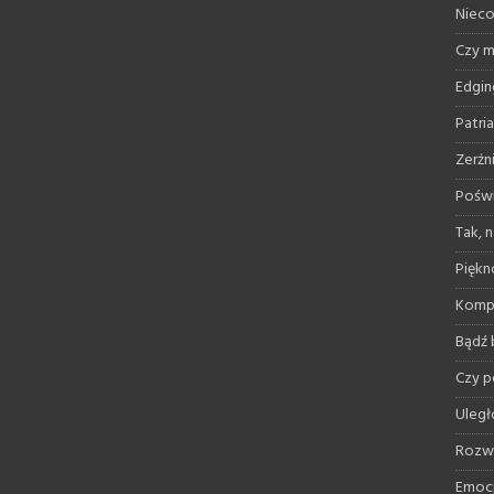
Nieco
Czy 
Edgin
Patri
Zerżn
Poświ
Tak, 
Piękno
Kompr
Bądź 
Czy 
Uległ
Rozwi
Emoc