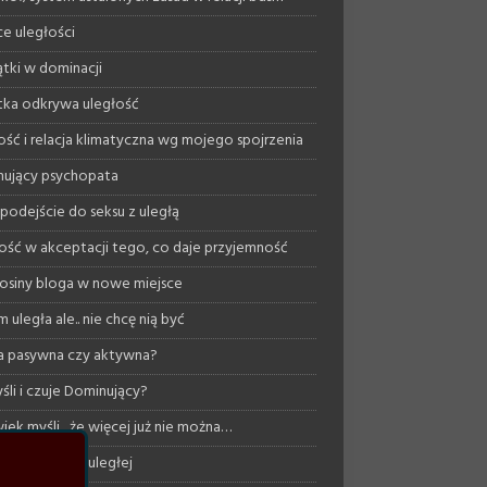
ce uległości
tki w dominacji
ka odkrywa uległość
ość i relacja klimatyczna wg mojego spojrzenia
ujący psychopata
podejście do seksu z uległą
ość w akceptacji tego, co daje przyjemność
osiny bloga w nowe miejsce
 uległa ale.. nie chcę nią być
a pasywna czy aktywna?
śli i czuje Dominujący?
iek myśli, ,że więcej już nie można…
ng… seksualny uległej