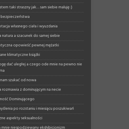
stem taki straszny jak… sam siebie maluję :)
 bezpieczeństwa
tacja własnego ciała i wyuzdania
a natura a szacunek do samej siebie
tyczna opowieść pewnej mężatki
ane klimatyczne książki
gę dać uległej a czego ode mnie na pewno nie
yma
nam szukać od nowa
a rozmawia z dominującym na necie
lność Dominującego
yślenia po rozstaniu i miesiącu poszukiwań
ne aspekty seksualności
 mnie niespodziewany ekshibicjonizm