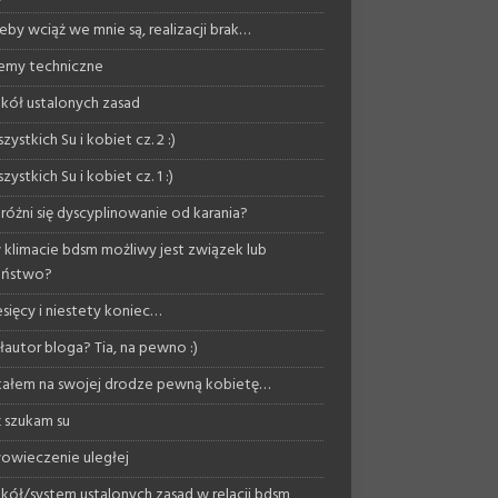
eby wciąż we mnie są, realizacji brak…
emy techniczne
kół ustalonych zasad
zystkich Su i kobiet cz. 2 :)
zystkich Su i kobiet cz. 1 :)
różni się dyscyplinowanie od karania?
 klimacie bdsm możliwy jest związek lub
eństwo?
esięcy i niestety koniec…
autor bloga? Tia, na pewno :)
ałem na swojej drodze pewną kobietę…
 szukam su
owieczenie uległej
kół/system ustalonych zasad w relacji bdsm