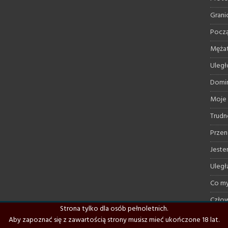
Grani
Począ
Mężat
Uległ
Domin
Moje 
Trudn
Przen
Jestem
Uległ
Co my
Człow
Strona tylko dla osób pełnoletnich.
Treni
Aby zapoznać się z zawartością strony musisz mieć ukończone 18 lat.