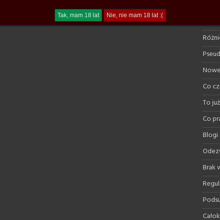
Treni
Nagra
Różni
Pseud
Nowe 
Co cz
To ju
Co pr
Blogi
Odez
Brak
Regul
Pods
Całok