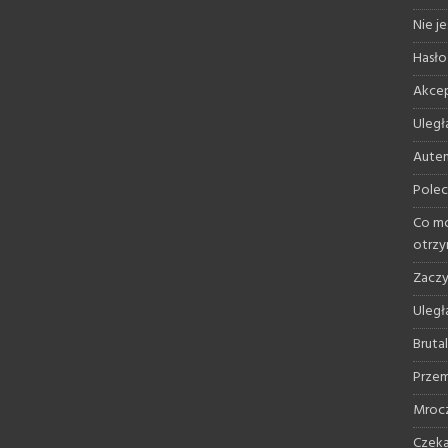
Nie je
Hasło
Akcep
Uległ
Auten
Polec
Co mo
otrz
Zaczy
Uległ
Bruta
Przem
Mrocz
Czeka