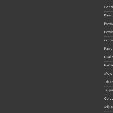
Codzi
Kara d
Pewie
Pewie
Co zr
Pan p
Duali
Niezr
Moje 
Jak z
Jej p
Obiec
Mija 