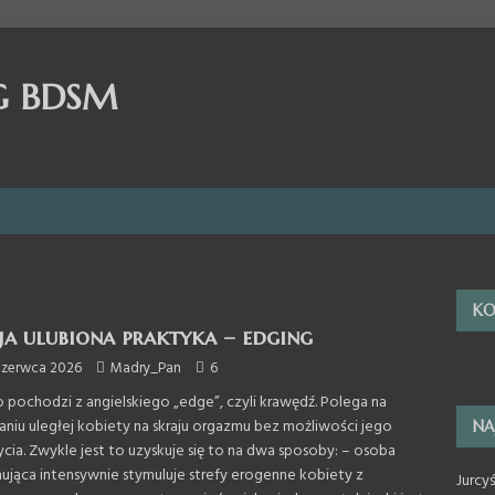
G BDSM
KO
a ulubiona praktyka – edging
czerwca 2026
Madry_Pan
6
 pochodzi z angielskiego „edge”, czyli krawędź. Polega na
aniu uległej kobiety na skraju orgazmu bez możliwości jego
NA
ycia. Zwykle jest to uzyskuje się to na dwa sposoby: – osoba
ująca intensywnie stymuluje strefy erogenne kobiety z
Jurcy