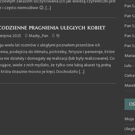
czesnym zakazem szczytowania (co jak wiedzą czytelniczki jest
Pan S
ie i często niemożliwe 😉,
[…]
Pan S
Pan S
codzienne pragnienia uległych kobiet
Pan S
sierpnia 2025
Madry_Pan
15
gu wielu lat rozmów z uległymi poznałem przeróżne ich
Pan S
enia, podejścia do klimatu, potrzeby, fetysze i perwersje, które
Maria
 na nie działały i domagały się realizacji (lub były realizowane). Co
ujące, wiele z nich myślało, że tylko one lubią akurat tą jedną
Lulu
-
, która strasznie mocno je kręci. Dochodziło
[…]
Cieka
Mare
OS
Moja 
Uległ