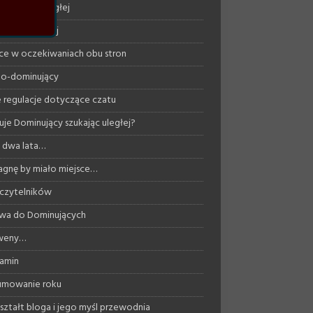
ng/tresura uległej
dzanie uległej
ce w oczekiwaniach obu stron
o-dominujący
regulacje dotyczące czatu
uje Dominujący szukając uległej?
ż dwa lata…
agnę by miało miejsce…
 czytelników
wa do Dominujących
 weny…
amin
umowanie roku
ształt bloga i jego myśl przewodnia