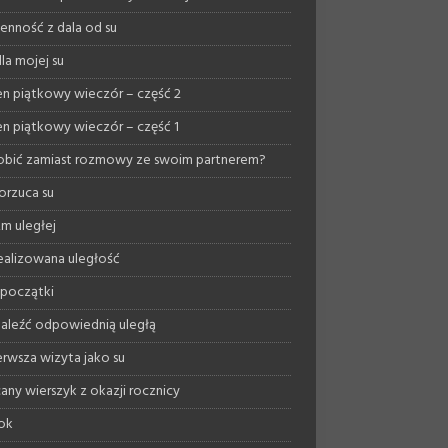
enność z dala od su
la mojej su
n piątkowy wieczór – część 2
n piątkowy wieczór – część 1
obić zamiast rozmowy ze swoim partnerem?
orzuca su
zm uległej
ealizowana uległość
początki
naleźć odpowiednią uległą
ierwsza wizyta jako su
any wierszyk z okazji rocznicy
rok