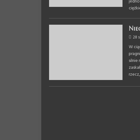
jedno
ciężk
Nie
28 
W cią
pragni
silnie
zaskak
rzecz