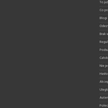
To ju
Co pr
Blogi
Odez
Brak
Regul
Pods
Całok
Nie je
Hasło
Akcep
Uległ
Auten
Polec