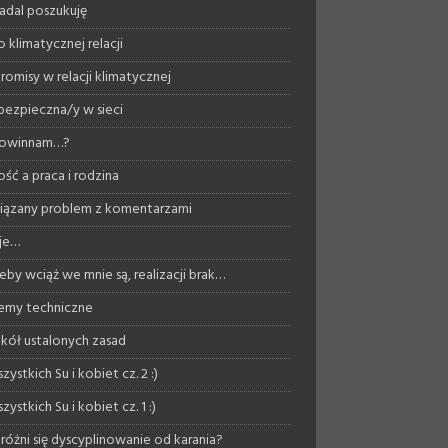
nadal poszukuję
 klimatycznej relacji
omisy w relacji klimatycznej
bezpieczna/y w sieci
powinnam…?
ość a praca i rodzina
ązany problem z komentarzami
je…
eby wciąż we mnie są, realizacji brak…
emy techniczne
kół ustalonych zasad
zystkich Su i kobiet cz. 2 :)
zystkich Su i kobiet cz. 1 :)
różni się dyscyplinowanie od karania?