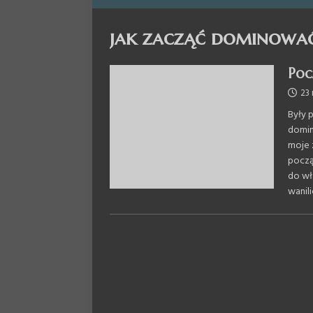
jak zacząć dominowa
Poc
23
Były 
domin
moje 
począ
do wła
wanil