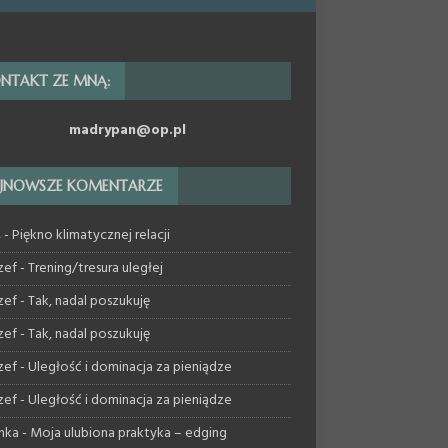
NTAKT ZE MNĄ:
madrypan@op.pl
JNOWSZE KOMENTARZE
ś
-
Piękno klimatycznej relacji
zef
-
Trening/tresura uległej
zef
-
Tak, nadal poszukuję
zef
-
Tak, nadal poszukuję
zef
-
Uległość i dominacja za pieniądze
zef
-
Uległość i dominacja za pieniądze
nka
-
Moja ulubiona praktyka – edging