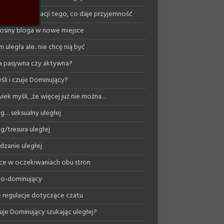
ość w akceptacji tego, co daje przyjemność
osiny bloga w nowe miejsce
 uległa ale.. nie chcę nią być
a pasywna czy aktywna?
śli i czuje Dominujący?
iek myśli, ,że więcej już nie można…
ng… seksualny uległej
ng/tresura uległej
dzanie uległej
ce w oczekiwaniach obu stron
o-dominujący
regulacje dotyczące czatu
uje Dominujący szukając uległej?