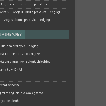
Uległość i dominacja za pieniądze
wska Su
-
Moja ulubiona praktyka – edging
k
-
Moja ulubiona praktyka – edging
TATNIE WPISY
ulubiona praktyka – edging
ość i dominacja za pieniądze
dzienne pragnienia uległych kobiet
mamy to w DNA?
g
archat w bdsm
ij mi mózg, ciało odda się samo
ęcenie uległej