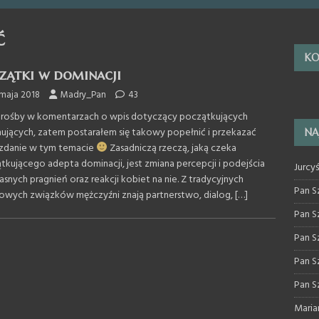
ć
KO
zątki w dominacji
 maja 2018
Madry_Pan
43
prośby w komentarzach o wpis dotyczący początkujących
ujących, zatem postarałem się takowy popełnić i przekazać
NA
zdanie w tym temacie
Zasadniczą rzeczą, jaką czeka
tkującego adepta dominacji, jest zmiana percepcji i podejścia
Jurcy
snych pragnień oraz reakcji kobiet na nie. Z tradycyjnych
Pan S
iowych związków mężczyźni znają partnerstwo, dialog,
[…]
Pan S
Pan S
Pan S
Pan S
Maria