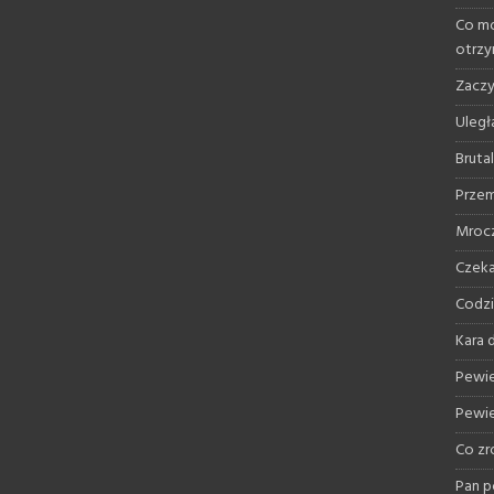
Co mo
otrz
Zaczy
Uległ
Bruta
Przem
Mrocz
Czeka
Codzi
Kara d
Pewie
Pewie
Co zr
Pan p