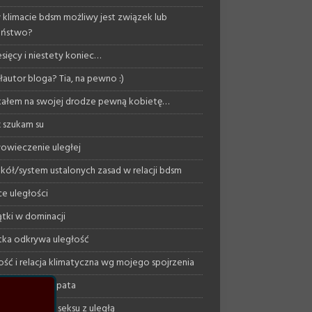
 klimacie bdsm możliwy jest związek lub
eństwo?
esięcy i niestety koniec…
autor bloga? Tia, na pewno :)
ałem na swojej drodze pewną kobietę…
 szukam su
owieczenie uległej
kół/system ustalonych zasad w relacji bdsm
ce uległości
tki w dominacji
ka odkrywa uległość
ość i relacja klimatyczna wg mojego spojrzenia
ujący psychopata
podejście do seksu z uległą