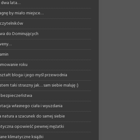
ż dwa lata…
agnę by miało miejsce…
 czytelników
wa do Dominujących
 weny…
amin
umowanie roku
ształt bloga i jego myśl przewodnia
stem taki straszny jak… sam siebie maluję :)
 bezpieczeństwa
tacja własnego ciała i wyuzdania
a natura a szacunek do samej siebie
tyczna opowieść pewnej mężatki
ane klimatyczne książki