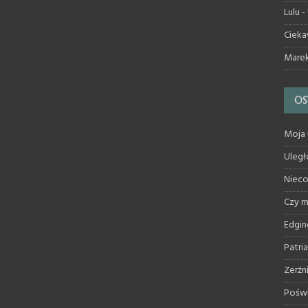
Lulu
-
Cieka
Mare
OS
Moja 
Uległ
Nieco
Czy 
Edgin
Patri
Zerżn
Poświ