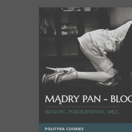
MĄDRY PAN - BLO
ULEGŁOŚĆ... POSŁUSZEŃSTWO... WIĘŹ...
POLITYKA COOKIES