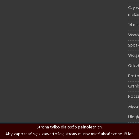
Czy w
małż
14 mi
Współ
Spotk
Wciąż
Odczł
Proto
Grani
Począ
Mężat
Uległ
Strona tylko dla osób pełnoletnich.
Domin
Aby zapoznać się z zawartością strony musisz mieć ukończone 18 lat.
Moje 