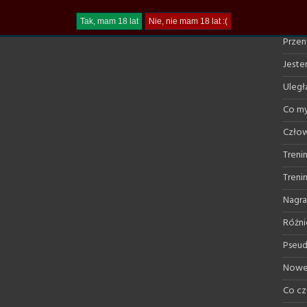
Trudn
Przen
Jestem
Uległ
Co my
Człow
Treni
Treni
Nagra
Różni
Pseud
Nowe 
Co cz