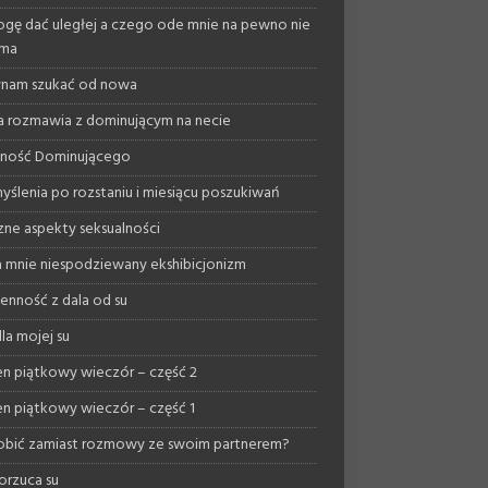
gę dać uległej a czego ode mnie na pewno nie
yma
nam szukać od nowa
a rozmawia z dominującym na necie
lność Dominującego
yślenia po rozstaniu i miesiącu poszukiwań
ne aspekty seksualności
 mnie niespodziewany ekshibicjonizm
enność z dala od su
la mojej su
n piątkowy wieczór – część 2
n piątkowy wieczór – część 1
obić zamiast rozmowy ze swoim partnerem?
orzuca su