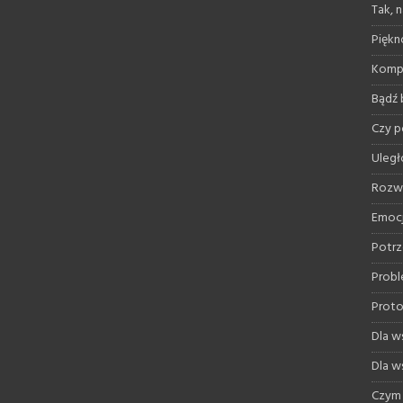
Tak, 
Piękno
Kompr
Bądź 
Czy 
Uległ
Rozwi
Emoc
Potrz
Probl
Proto
Dla ws
Dla ws
Czym 