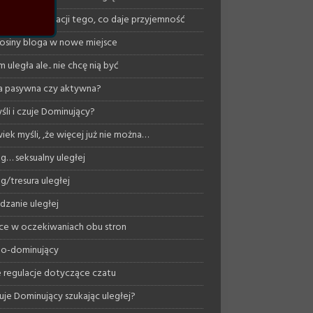
ość w akceptacji tego, co daje przyjemność
osiny bloga w nowe miejsce
 uległa ale.. nie chcę nią być
a pasywna czy aktywna?
śli i czuje Dominujący?
iek myśli, ,że więcej już nie można…
ng… seksualny uległej
ng/tresura uległej
dzanie uległej
ce w oczekiwaniach obu stron
o-dominujący
regulacje dotyczące czatu
uje Dominujący szukając uległej?