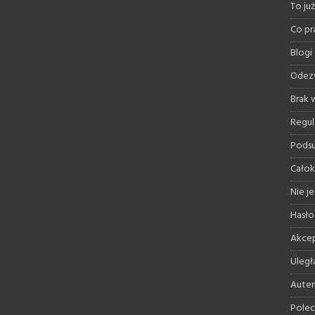
To ju
Co pr
Blogi
Odez
Brak
Regul
Pods
Całok
Nie je
Hasło
Akcep
Uległ
Auten
Polec