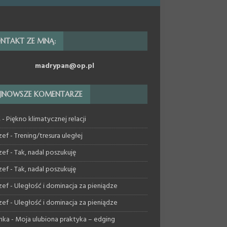
NTAKT ZE MNĄ:
madrypan@op.pl
JNOWSZE KOMENTARZE
ś
-
Piękno klimatycznej relacji
zef
-
Trening/tresura uległej
zef
-
Tak, nadal poszukuję
zef
-
Tak, nadal poszukuję
zef
-
Uległość i dominacja za pieniądze
zef
-
Uległość i dominacja za pieniądze
nka
-
Moja ulubiona praktyka – edging