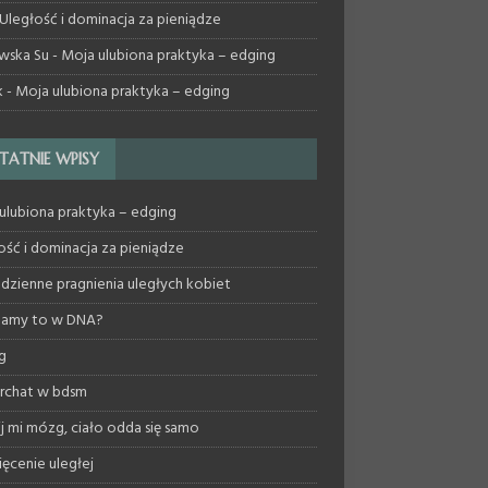
Uległość i dominacja za pieniądze
wska Su
-
Moja ulubiona praktyka – edging
k
-
Moja ulubiona praktyka – edging
TATNIE WPISY
ulubiona praktyka – edging
ość i dominacja za pieniądze
dzienne pragnienia uległych kobiet
mamy to w DNA?
g
archat w bdsm
ij mi mózg, ciało odda się samo
ęcenie uległej