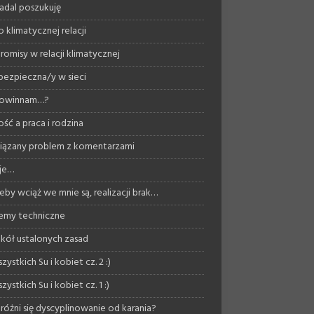
nadal poszukuję
 klimatycznej relacji
omisy w relacji klimatycznej
bezpieczna/y w sieci
powinnam…?
ość a praca i rodzina
ązany problem z komentarzami
je…
eby wciąż we mnie są, realizacji brak…
emy techniczne
kół ustalonych zasad
zystkich Su i kobiet cz. 2 :)
zystkich Su i kobiet cz. 1 :)
różni się dyscyplinowanie od karania?