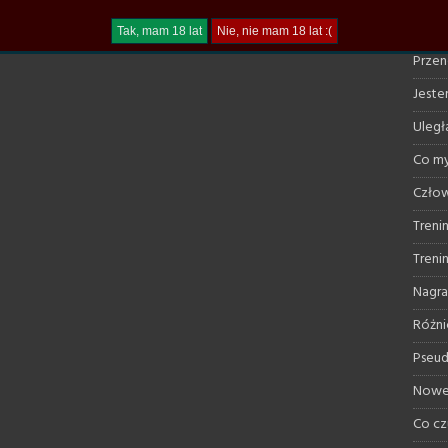
Trudn
Przen
Jestem
Uległ
Co my
Człow
Treni
Treni
Nagra
Różni
Pseud
Nowe 
Co cz