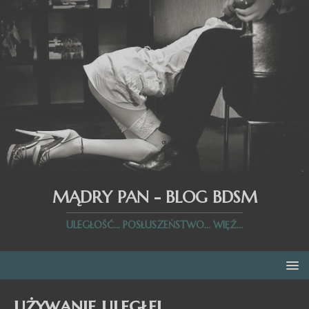
MĄDRY PAN - BLOG BDSM
ULEGŁOŚĆ... POSŁUSZEŃSTWO... WIĘŹ...
używanie uległej