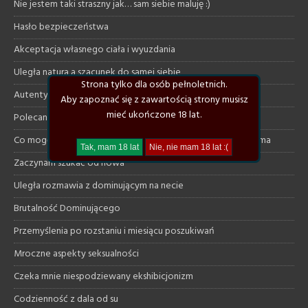
Nie jestem taki straszny jak… sam siebie maluję :)
Hasło bezpieczeństwa
Akceptacja własnego ciała i wyuzdania
Uległa natura a szacunek do samej siebie
Strona tylko dla osób pełnoletnich.
Autentyczna opowieść pewnej mężatki
Aby zapoznać się z zawartością strony musisz
mieć ukończone 18 lat.
Polecane klimatyczne książki
Co mogę dać uległej a czego ode mnie na pewno nie otrzyma
Zaczynam szukać od nowa
Uległa rozmawia z dominującym na necie
Brutalność Dominującego
Przemyślenia po rozstaniu i miesiącu poszukiwań
Mroczne aspekty seksualności
Czeka mnie niespodziewany ekshibicjonizm
Codzienność z dala od su