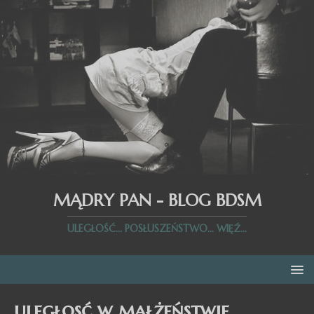
MĄDRY PAN - BLOG BDSM
ULEGŁOŚĆ... POSŁUSZEŃSTWO... WIĘŹ...
uległosć w małżeństwie