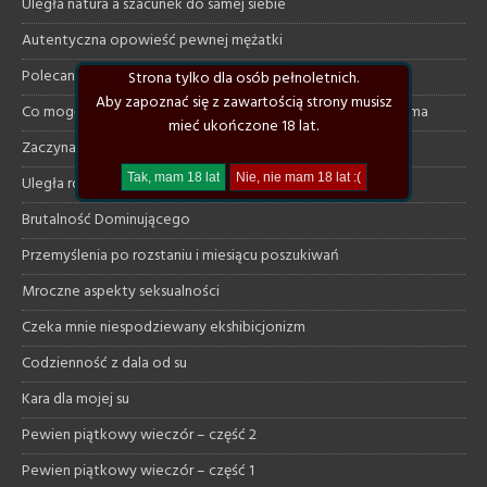
Uległa natura a szacunek do samej siebie
Autentyczna opowieść pewnej mężatki
Polecane klimatyczne książki
Strona tylko dla osób pełnoletnich.
Aby zapoznać się z zawartością strony musisz
Co mogę dać uległej a czego ode mnie na pewno nie otrzyma
mieć ukończone 18 lat.
Zaczynam szukać od nowa
Uległa rozmawia z dominującym na necie
Brutalność Dominującego
Przemyślenia po rozstaniu i miesiącu poszukiwań
Mroczne aspekty seksualności
Czeka mnie niespodziewany ekshibicjonizm
Codzienność z dala od su
Kara dla mojej su
Pewien piątkowy wieczór – część 2
Pewien piątkowy wieczór – część 1