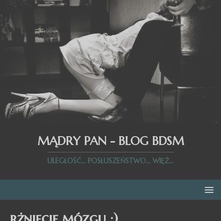
MĄDRY PAN - BLOG BDSM
ULEGŁOŚĆ... POSŁUSZEŃSTWO... WIĘŹ...
rżnięcie mózgu :)