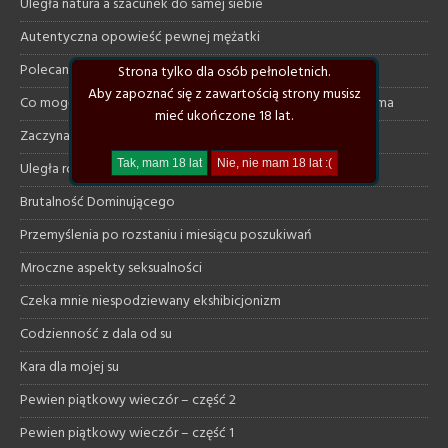
Uległa natura a szacunek do samej siebie
Autentyczna opowieść pewnej mężatki
Polecane klimatyczne książki
Strona tylko dla osób pełnoletnich.
Aby zapoznać się z zawartością strony musisz
Co mogę dać uległej a czego ode mnie na pewno nie otrzyma
mieć ukończone 18 lat.
Zaczynam szukać od nowa
Uległa rozmawia z dominującym na necie
Brutalność Dominującego
Przemyślenia po rozstaniu i miesiącu poszukiwań
Mroczne aspekty seksualności
Czeka mnie niespodziewany ekshibicjonizm
Codzienność z dala od su
Kara dla mojej su
Pewien piątkowy wieczór – część 2
Pewien piątkowy wieczór – część 1