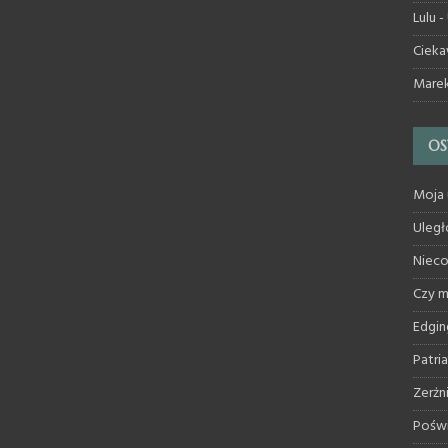
Lulu
-
Cieka
Mare
OS
Moja 
Uległ
Nieco
Czy 
Edgin
Patri
Zerżn
Poświ