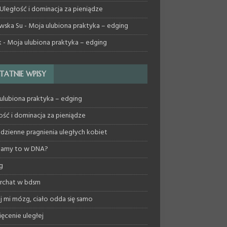
Uległość i dominacja za pieniądze
wska Su
-
Moja ulubiona praktyka – edging
k
-
Moja ulubiona praktyka – edging
TATNIE WPISY
ulubiona praktyka – edging
ość i dominacja za pieniądze
dzienne pragnienia uległych kobiet
mamy to w DNA?
g
archat w bdsm
ij mi mózg, ciało odda się samo
ęcenie uległej