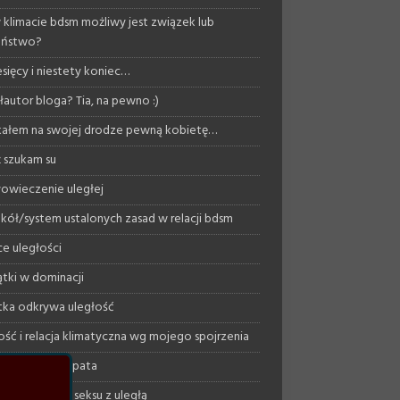
 klimacie bdsm możliwy jest związek lub
eństwo?
esięcy i niestety koniec…
autor bloga? Tia, na pewno :)
ałem na swojej drodze pewną kobietę…
 szukam su
owieczenie uległej
kół/system ustalonych zasad w relacji bdsm
ce uległości
tki w dominacji
ka odkrywa uległość
ość i relacja klimatyczna wg mojego spojrzenia
ujący psychopata
podejście do seksu z uległą