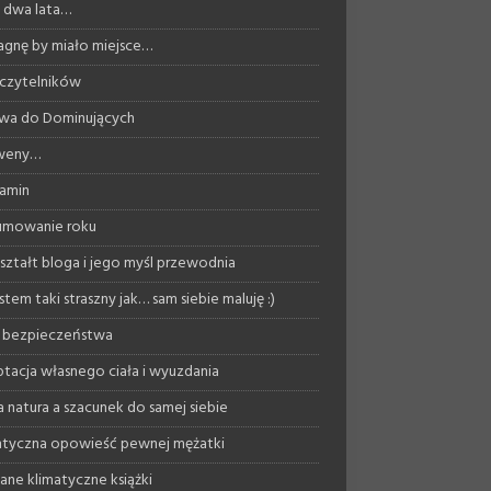
ż dwa lata…
agnę by miało miejsce…
 czytelników
wa do Dominujących
 weny…
amin
umowanie roku
ształt bloga i jego myśl przewodnia
stem taki straszny jak… sam siebie maluję :)
 bezpieczeństwa
tacja własnego ciała i wyuzdania
a natura a szacunek do samej siebie
tyczna opowieść pewnej mężatki
ane klimatyczne książki