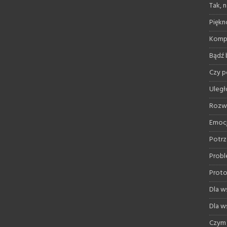
Tak, 
Piękno
Kompr
Bądź 
Czy 
Uległ
Rozwi
Emoc
Potrz
Probl
Proto
Dla ws
Dla ws
Czym 