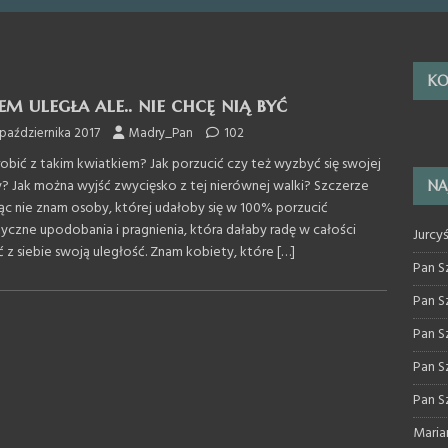
KO
em uległa ale.. nie chcę nią być
października 2017
Madry_Pan
102
zrobić z takim kwiatkiem? Jak porzucić czy też wyzbyć się swojej
y? Jak można wyjść zwycięsko z tej nierównej walki? Szczerze
NA
c nie znam osoby, której udałoby się w 100% porzucić
tyczne upodobania i pragnienia, która dałaby radę w całości
Jurcy
ć z siebie swoją uległość. Znam kobiety, które
[…]
Pan S
Pan S
Pan S
Pan S
Pan S
Maria