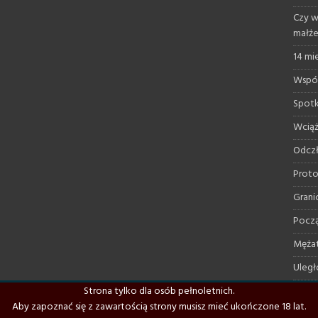
Czy w
małż
14 mi
Współ
Spotk
Wciąż
Odczł
Proto
Grani
Począ
Mężat
Uległ
Strona tylko dla osób pełnoletnich.
Domin
Aby zapoznać się z zawartością strony musisz mieć ukończone 18 lat.
Moje 