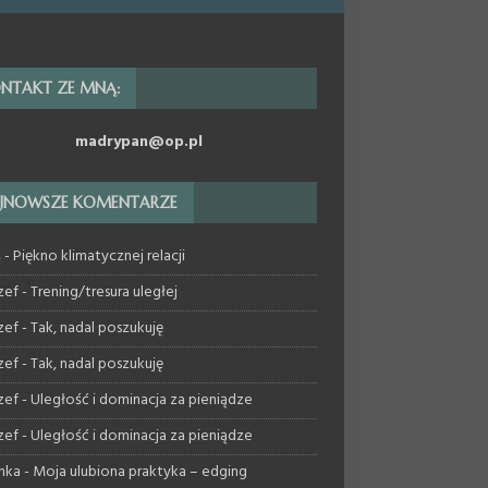
NTAKT ZE MNĄ:
madrypan@op.pl
JNOWSZE KOMENTARZE
ś
-
Piękno klimatycznej relacji
zef
-
Trening/tresura uległej
zef
-
Tak, nadal poszukuję
zef
-
Tak, nadal poszukuję
zef
-
Uległość i dominacja za pieniądze
zef
-
Uległość i dominacja za pieniądze
nka
-
Moja ulubiona praktyka – edging