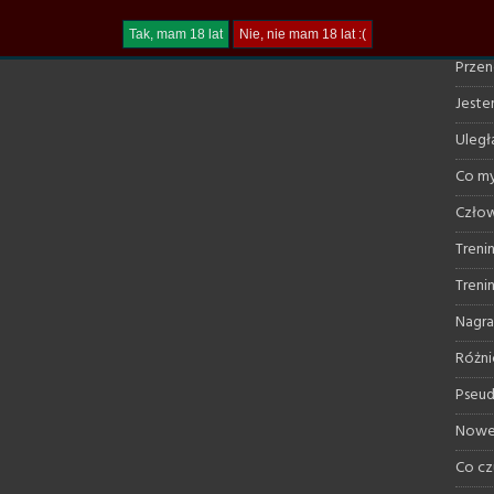
Trudn
Przen
Jestem
Uległ
Co my
Człow
Treni
Treni
Nagra
Różni
Pseud
Nowe 
Co cz