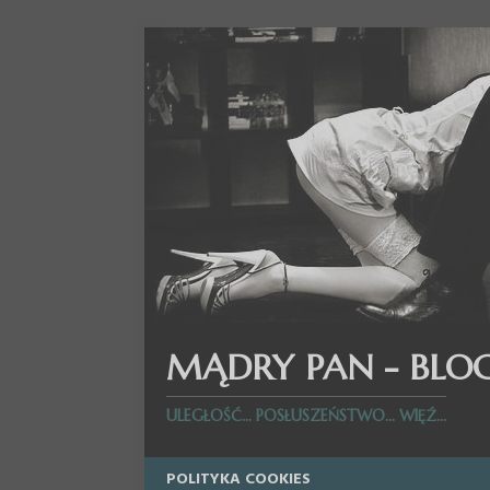
MĄDRY PAN - BLO
ULEGŁOŚĆ... POSŁUSZEŃSTWO... WIĘŹ...
POLITYKA COOKIES