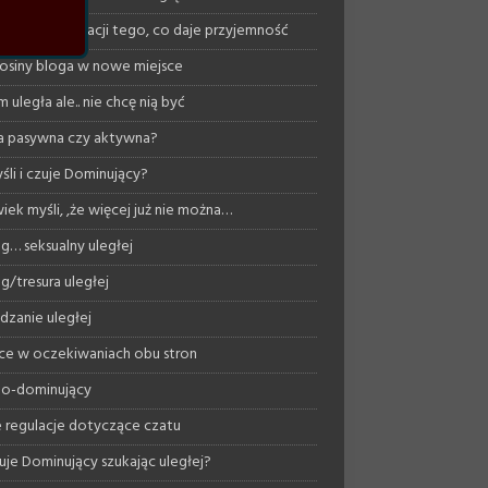
ość w akceptacji tego, co daje przyjemność
osiny bloga w nowe miejsce
 uległa ale.. nie chcę nią być
a pasywna czy aktywna?
śli i czuje Dominujący?
iek myśli, ,że więcej już nie można…
ng… seksualny uległej
ng/tresura uległej
dzanie uległej
ce w oczekiwaniach obu stron
o-dominujący
regulacje dotyczące czatu
uje Dominujący szukając uległej?