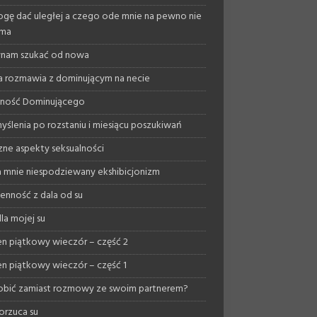
gę dać uległej a czego ode mnie na pewno nie
yma
nam szukać od nowa
a rozmawia z dominującym na necie
lność Dominującego
yślenia po rozstaniu i miesiącu poszukiwań
ne aspekty seksualności
 mnie niespodziewany ekshibicjonizm
enność z dala od su
la mojej su
n piątkowy wieczór – część 2
n piątkowy wieczór – część 1
obić zamiast rozmowy ze swoim partnerem?
orzuca su