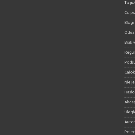
To ju
Co pr
Blogi
Odez
Brak
Regul
Pods
Całok
Nie je
Hasło
Akcep
Uległ
Auten
Polec