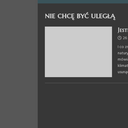
nie chcę być uległą
Jest
26 
I co 
natur
mówią
klima
usuną