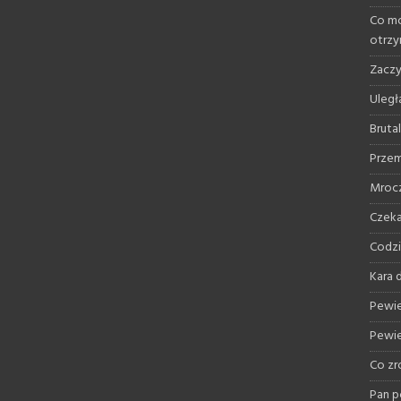
Co mo
otrz
Zaczy
Uległ
Bruta
Przem
Mrocz
Czeka
Codzi
Kara d
Pewie
Pewie
Co zr
Pan p