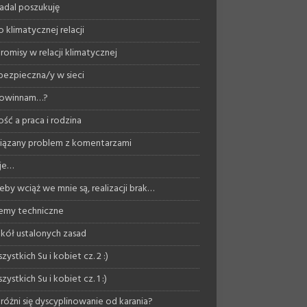
nadal poszukuję
 klimatycznej relacji
omisy w relacji klimatycznej
bezpieczna/y w sieci
powinnam…?
ość a praca i rodzina
ązany problem z komentarzami
je…
eby wciąż we mnie są, realizacji brak…
emy techniczne
kół ustalonych zasad
zystkich Su i kobiet cz. 2 :)
zystkich Su i kobiet cz. 1 :)
różni się dyscyplinowanie od karania?