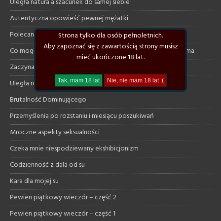
Uległa natura a szacunek do samej siebie
Autentyczna opowieść pewnej mężatki
Polecane klimatyczne książki
Strona tylko dla osób pełnoletnich.
Aby zapoznać się z zawartością strony musisz
Co mogę dać uległej a czego ode mnie na pewno nie otrzyma
mieć ukończone 18 lat.
Zaczynam szukać od nowa
Uległa rozmawia z dominującym na necie
Brutalność Dominującego
Przemyślenia po rozstaniu i miesiącu poszukiwań
Mroczne aspekty seksualności
Czeka mnie niespodziewany ekshibicjonizm
Codzienność z dala od su
Kara dla mojej su
Pewien piątkowy wieczór – część 2
Pewien piątkowy wieczór – część 1