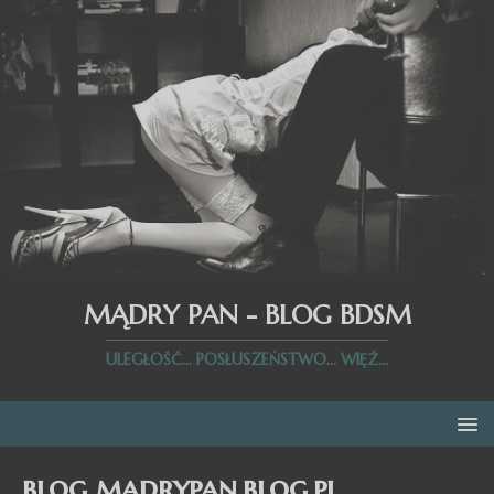
MĄDRY PAN - BLOG BDSM
ULEGŁOŚĆ... POSŁUSZEŃSTWO... WIĘŹ...
blog madrypan.blog.pl